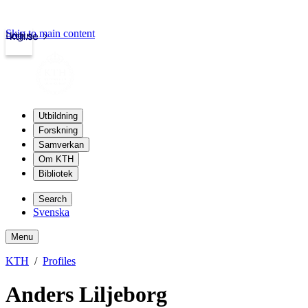
Skip to main content
Login
kth.se
Utbildning
Forskning
Samverkan
Om KTH
Bibliotek
Search
Svenska
Menu
KTH
Profiles
Anders Liljeborg