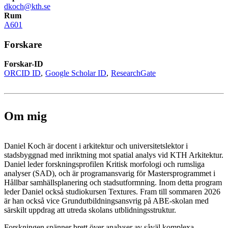
dkoch@kth.se
Rum
A601
Forskare
Forskar-ID
ORCID ID
Google Scholar ID
ResearchGate
Om mig
Daniel Koch är docent i arkitektur och universitetslektor i
stadsbyggnad med inriktning mot spatial analys vid KTH Arkitektur.
Daniel leder forskningsprofilen Kritisk morfologi och rumsliga
analyser (SAD), och är programansvarig för Mastersprogrammet i
Hållbar samhällsplanering och stadsutformning. Inom detta program
leder Daniel också studiokursen Textures. Fram till sommaren 2026
är han också vice Grundutbildningsansvrig på ABE-skolan med
särskilt uppdrag att utreda skolans utblidningsstruktur.
Forskningen spänner brett över analyser av såväl komplexa