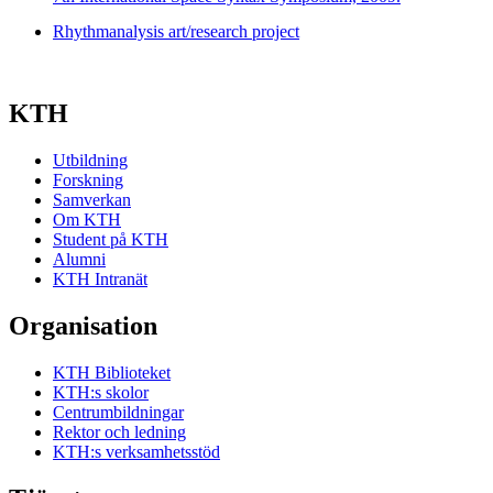
Rhythmanalysis art/research project
KTH
Utbildning
Forskning
Samverkan
Om KTH
Student på KTH
Alumni
KTH Intranät
Organisation
KTH Biblioteket
KTH:s skolor
Centrumbildningar
Rektor och ledning
KTH:s verksamhetsstöd