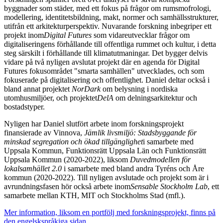
byggnader som städer, med ett fokus på frågor om rumsmofrologi,
modellering, identitetsbildning, makt, normer och samhällsstrukturer,
utifrån ett arkitekturperspektiv. Nuvarande forskning inbegriper ett
projekt inom
Digital Futures
som vidareutvecklar frågor om
digitaliseringens förhållande till offentliga rummet och kultur, i detta
steg särskilt i förhållande till klimatutmaningar. Det bygger delvis
vidare på två nyligen avslutat projekt där en agenda för Digital
Futures fokusområdet "smarta samhällen" utvecklades, och som
fokuserade på digitalisering och offentlighet. Daniel deltar också i
bland annat projektet
NorDark
om belysning i nordiska
utomhusmiljöer, och projektet
DelA
om delningsarkitektur och
bostadstyper.
Nyligen har Daniel slutfört arbete inom forskningsprojekt
finansierade av Vinnova,
Jämlik livsmiljö: Stadsbyggande för
minskad segregation och ökad tillgänglighet
i samarbete med
Uppsala Kommun, Funktionsrätt Uppsala Län och Funktionsrätt
Uppsala Kommun (2020-2022), liksom
Duvedmodellen för
lokalsamhället 2.0
i samarbete med bland andra Tyréns och Åre
kommun (2020-2022). Till nyligen avslutade och projekt som är i
avrundningsfasen hör också arbete inom
Sensable Stockholm Lab
, ett
samarbete mellan KTH, MIT och Stockholms Stad (mfl.).
Mer information, liksom en portfölj med forskningsprojekt, finns på
den engelskspråkiga sidan
.