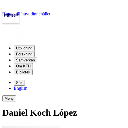
Hoppa till huvudinnehållet
Logga in
kth.se
Utbildning
Forskning
Samverkan
Om KTH
Bibliotek
Sök
English
Meny
Daniel Koch López