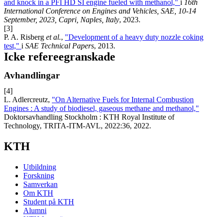
and knock in a PFI HD SI engine fueled with methanol,"
i
16th
International Conference on Engines and Vehicles, SAE, 10-14
September, 2023, Capri, Naples, Italy
, 2023.
[3]
P. A. Risberg
et al.
,
"Development of a heavy duty nozzle coking
test,"
i
SAE Technical Papers
, 2013.
Icke refereegranskade
Avhandlingar
[4]
L. Adlercreutz,
"On Alternative Fuels for Internal Combustion
Engines : A study of biodiesel, gaseous methane and methanol,"
Doktorsavhandling Stockholm : KTH Royal Institute of
Technology, TRITA-ITM-AVL, 2022:36, 2022.
KTH
Utbildning
Forskning
Samverkan
Om KTH
Student på KTH
Alumni