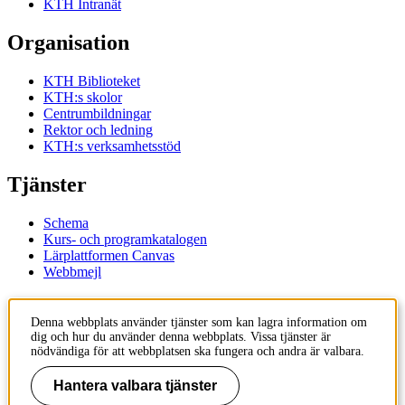
KTH Intranät
Organisation
KTH Biblioteket
KTH:s skolor
Centrumbildningar
Rektor och ledning
KTH:s verksamhetsstöd
Tjänster
Schema
Kurs- och programkatalogen
Lärplattformen Canvas
Webbmejl
Kontakt
Denna webbplats använder tjänster som kan lagra information om
dig och hur du använder denna webbplats. Vissa tjänster är
KTH
nödvändiga för att webbplatsen ska fungera och andra är valbara.
100 44 Stockholm
+46 8 790 60 00
Hantera valbara tjänster