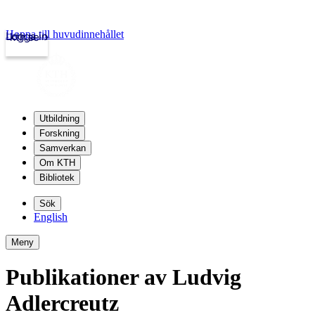
Hoppa till huvudinnehållet
Logga in
kth.se
Utbildning
Forskning
Samverkan
Om KTH
Bibliotek
Sök
English
Meny
Publikationer av Ludvig
Adlercreutz