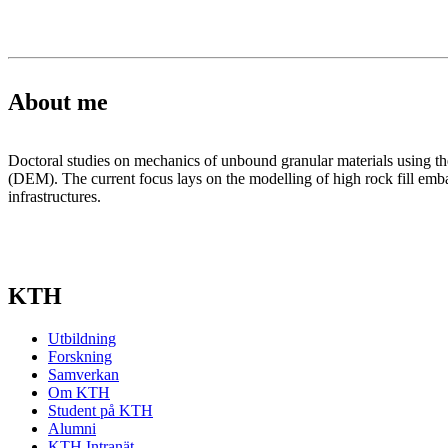
About me
Doctoral studies on mechanics of unbound granular materials using 
(DEM).
The current focus lays on the modelling of high rock fill em
infrastructures.
KTH
Utbildning
Forskning
Samverkan
Om KTH
Student på KTH
Alumni
KTH Intranät