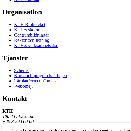
Organisation
KTH Biblioteket
KTH:s skolor
Centrumbildningar
Rektor och ledning
KTH:s verksamhetsstöd
Tjänster
Schema
Kurs- och programkatalogen
Lärplattformen Canvas
Webbmejl
Kontakt
KTH
100 44 Stockholm
+46 8 790 60 00
This website uses services that may store information about you and how 