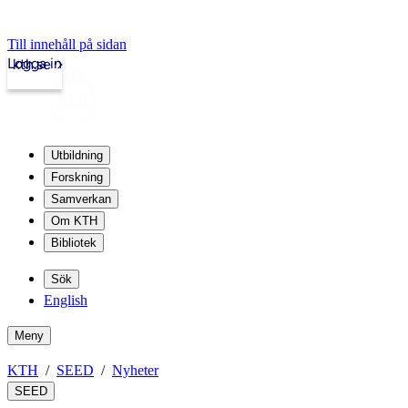
Till innehåll på sidan
Logga in
kth.se
Utbildning
Forskning
Samverkan
Om KTH
Bibliotek
Sök
English
Meny
KTH
SEED
Nyheter
SEED