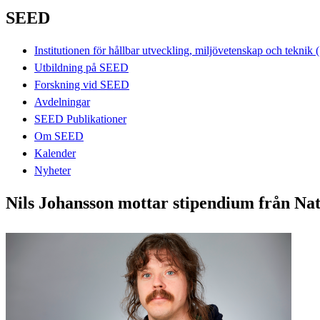
SEED
Institutionen för hållbar utveckling, miljövetenskap och tekni
Utbildning på SEED
Forskning vid SEED
Avdelningar
SEED Publikationer
Om SEED
Kalender
Nyheter
Nils Johansson mottar stipendium från Na