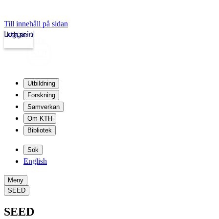
Till innehåll på sidan
Logga in
kth.se
Utbildning
Forskning
Samverkan
Om KTH
Bibliotek
Sök
English
Meny
SEED
SEED