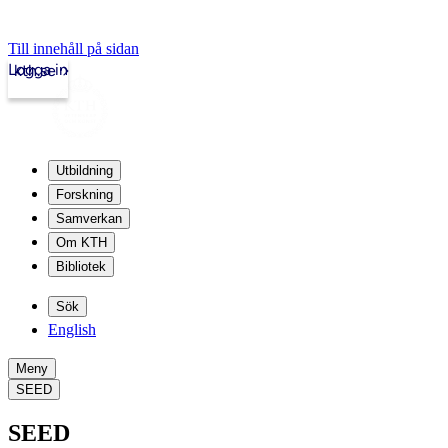
Till innehåll på sidan
Logga in
kth.se
Utbildning
Forskning
Samverkan
Om KTH
Bibliotek
Sök
English
Meny
SEED
SEED