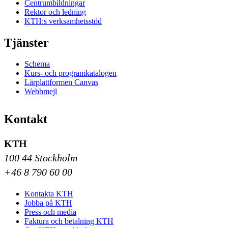
Centrumbildningar
Rektor och ledning
KTH:s verksamhetsstöd
Tjänster
Schema
Kurs- och programkatalogen
Lärplattformen Canvas
Webbmejl
Kontakt
KTH
100 44 Stockholm
+46 8 790 60 00
Kontakta KTH
Jobba på KTH
Press och media
Faktura och betalning KTH