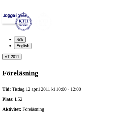
Logga in
kth.se
Sök
English
VT 2011
Föreläsning
Tid:
Tisdag 12 april 2011 kl 10:00 - 12:00
Plats:
L52
Aktivitet:
Föreläsning