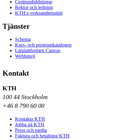
Centrumbildningar
Rektor och ledning
KTH:s verksamhetsstöd
Tjänster
Schema
Kurs- och programkatalogen
Lärplattformen Canvas
Webbmejl
Kontakt
KTH
100 44 Stockholm
+46 8 790 60 00
Kontakta KTH
Jobba på KTH
Press och media
Faktura och betalning KTH