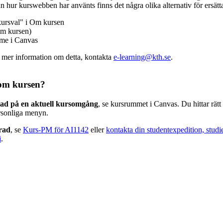
n hur kurswebben har använts finns det några olika alternativ för ersätt
kursval" i Om kursen
m kursen)
mme i Canvas
v mer information om detta, kontakta
e-learning@kth.se
.
om kursen?
rad på en aktuell kursomgång
, se kursrummet i Canvas. Du hittar rät
rsonliga menyn.
erad
, se
Kurs-PM för AI1142
eller
kontakta din studentexpedition, studi
i
.