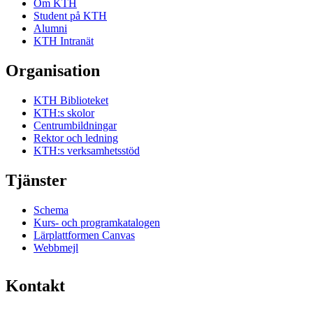
Om KTH
Student på KTH
Alumni
KTH Intranät
Organisation
KTH Biblioteket
KTH:s skolor
Centrumbildningar
Rektor och ledning
KTH:s verksamhetsstöd
Tjänster
Schema
Kurs- och programkatalogen
Lärplattformen Canvas
Webbmejl
Kontakt