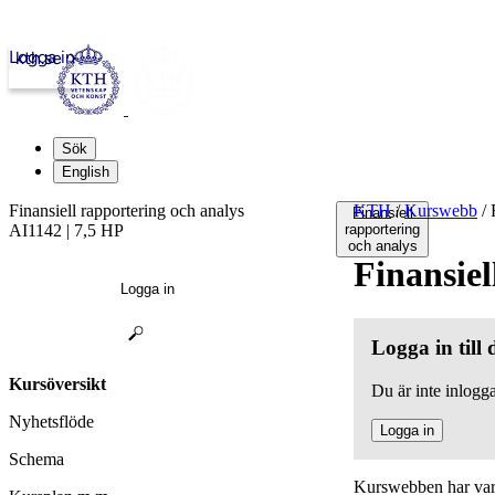
Logga in
kth.se
Sök
English
Finansiell rapportering och analys
KTH
/
Kurswebb
/
F
Finansiell
AI1142 | 7,5 HP
rapportering
och analys
Finansiel
Logga in
Logga in till
Kursöversikt
Du är inte inlogga
Nyhetsflöde
Logga in
Schema
Kurswebben har varit