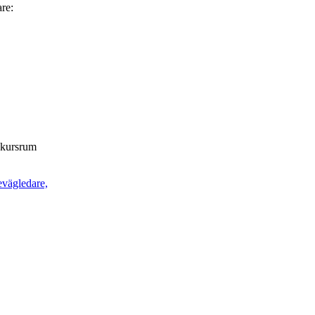
are:
t kursrum
evägledare,