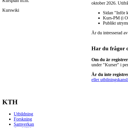
Kursplan m.m.
oktober 2026. Utifrå
Kurswiki
Sidan "Inför 
Kurs-PM (i O
Publikt utry
Är du intresserad a
Har du frågor 
Om du är registre
under "Kurser" i pe
Är du inte registr
eller utbilningskansl
KTH
Utbildning
Forskning
Samverkan