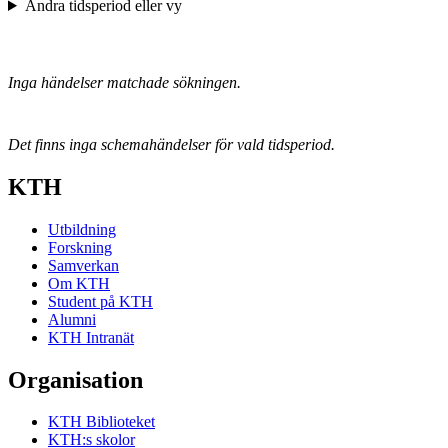
Ändra tidsperiod eller vy
Inga händelser matchade sökningen.
Det finns inga schemahändelser för vald tidsperiod.
KTH
Utbildning
Forskning
Samverkan
Om KTH
Student på KTH
Alumni
KTH Intranät
Organisation
KTH Biblioteket
KTH:s skolor