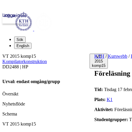
Logga in
kth.se
Sök
English
VT 2015 komp15
KTH
/
Kurswebb
/
VT
Kompilatorkonstruktion
2015
komp15
DD2488 | HP
Föreläsning
Urval: endast omgång/grupp
Tid:
Tisdag 17 febr
Översikt
Plats:
K1
Nyhetsflöde
Aktivitet:
Föreläsn
Schema
Studentgrupper:
T
VT 2015 komp15