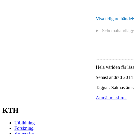
Visa tidigare händels
Schemahandlägga
Hela världen får läsa
Senast ändrad 2014
Taggar: Saknas än s
Anmäl missbruk
KTH
Utbildning
Forskning
Samverkan