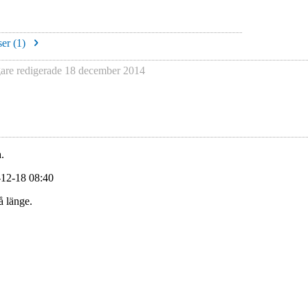
er (
1
)
re redigerade
18 december 2014
.
-12-18 08:40
å länge.