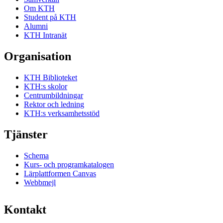
Om KTH
Student på KTH
Alumni
KTH Intranät
Organisation
KTH Biblioteket
KTH:s skolor
Centrumbildningar
Rektor och ledning
KTH:s verksamhetsstöd
Tjänster
Schema
Kurs- och programkatalogen
Lärplattformen Canvas
Webbmejl
Kontakt