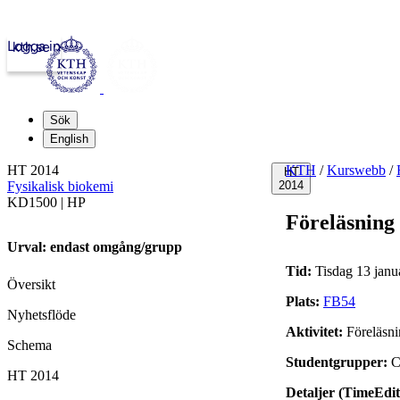
Logga in
kth.se
Sök
English
HT 2014
KTH
/
Kurswebb
/
HT
Fysikalisk biokemi
2014
KD1500 | HP
Föreläsning
Urval: endast omgång/grupp
Tid:
Tisdag 13 janu
Översikt
Plats:
FB54
Nyhetsflöde
Aktivitet:
Föreläsn
Schema
Studentgrupper:
C
HT 2014
Detaljer (TimeEdit