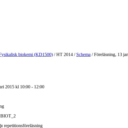
Fysikalisk biokemi (KD1500)
/
HT 2014
/
Schema
/
Föreläsning, 13 ja
ari 2015 kl 10:00 - 12:00
ing
BIOT_2
):
repetitionsföreläsning