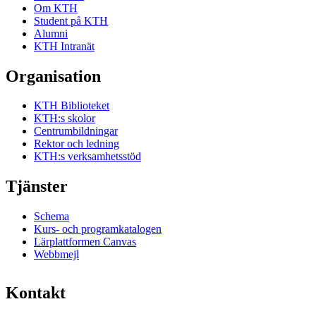
Om KTH
Student på KTH
Alumni
KTH Intranät
Organisation
KTH Biblioteket
KTH:s skolor
Centrumbildningar
Rektor och ledning
KTH:s verksamhetsstöd
Tjänster
Schema
Kurs- och programkatalogen
Lärplattformen Canvas
Webbmejl
Kontakt