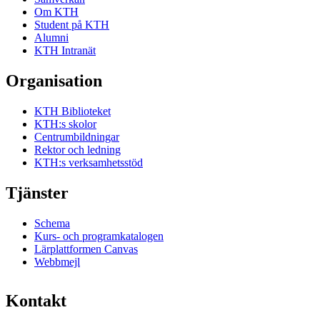
Om KTH
Student på KTH
Alumni
KTH Intranät
Organisation
KTH Biblioteket
KTH:s skolor
Centrumbildningar
Rektor och ledning
KTH:s verksamhetsstöd
Tjänster
Schema
Kurs- och programkatalogen
Lärplattformen Canvas
Webbmejl
Kontakt