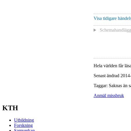
Visa tidigare händels
Schemahandlägga
Hela världen får läsa
Senast ändrad 2014
Taggar: Saknas än s
Anmäl missbruk
KTH
Utbildning
Forskning
Samverkan