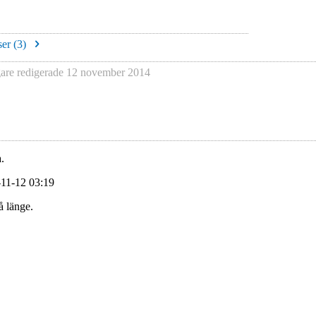
er (
3
)
re redigerade
12 november 2014
.
-11-12 03:19
å länge.