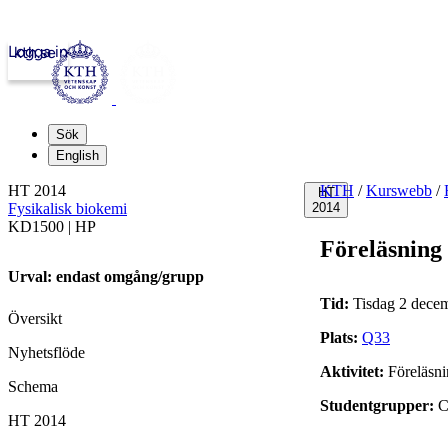
Logga in
kth.se
Sök
English
HT 2014
KTH
/
Kurswebb
/
HT
Fysikalisk biokemi
2014
KD1500 | HP
Föreläsning
Urval: endast omgång/grupp
Tid:
Tisdag 2 decem
Översikt
Plats:
Q33
Nyhetsflöde
Aktivitet:
Föreläsn
Schema
Studentgrupper:
C
HT 2014