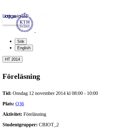
Logga in
kth.se
Sök
English
HT 2014
Föreläsning
Tid:
Onsdag 12 november 2014 kl 08:00 - 10:00
Plats:
Q36
Aktivitet:
Föreläsning
Studentgrupper:
CBIOT_2