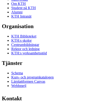
Om KTH
Student på KTH
Alumni
KTH Intranät
Organisation
KTH Biblioteket
KTH:s skolor
Centrumbildningar
Rektor och ledning
KTH:s verksamhetsstöd
Tjänster
Schema
Kurs- och programkatalogen
Lärplattformen Canvas
Webbmejl
Kontakt