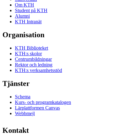
Om KTH
Student på KTH
Alumni
KTH Intranät
Organisation
KTH Biblioteket
KTH:s skolor
Centrumbildningar
Rektor och ledning
KTH:s verksamhetsstöd
Tjänster
Schema
Kurs- och programkatalogen
Lärplattformen Canvas
Webbmejl
Kontakt