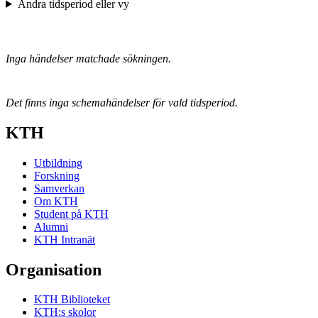
Ändra tidsperiod eller vy
Inga händelser matchade sökningen.
Det finns inga schemahändelser för vald tidsperiod.
KTH
Utbildning
Forskning
Samverkan
Om KTH
Student på KTH
Alumni
KTH Intranät
Organisation
KTH Biblioteket
KTH:s skolor