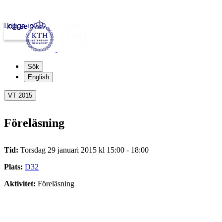
Logga in
kth.se
Sök
English
VT 2015
Föreläsning
Tid:
Torsdag 29 januari 2015 kl 15:00 - 18:00
Plats:
D32
Aktivitet:
Föreläsning