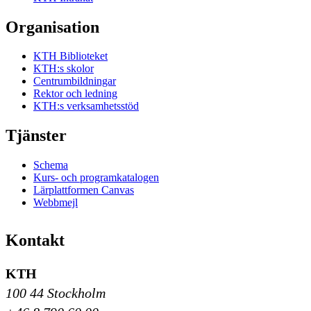
Organisation
KTH Biblioteket
KTH:s skolor
Centrumbildningar
Rektor och ledning
KTH:s verksamhetsstöd
Tjänster
Schema
Kurs- och programkatalogen
Lärplattformen Canvas
Webbmejl
Kontakt
KTH
100 44 Stockholm