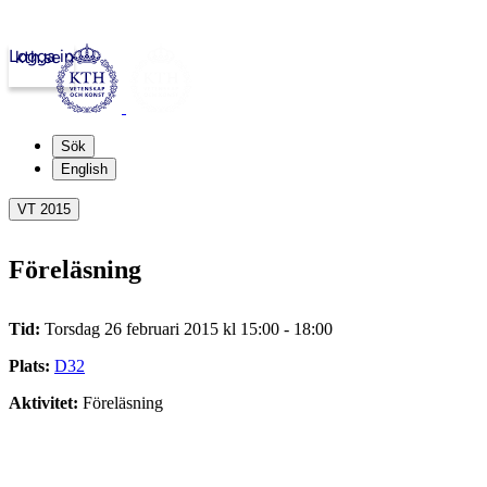
Logga in
kth.se
Sök
English
VT 2015
Föreläsning
Tid:
Torsdag 26 februari 2015 kl 15:00 - 18:00
Plats:
D32
Aktivitet:
Föreläsning