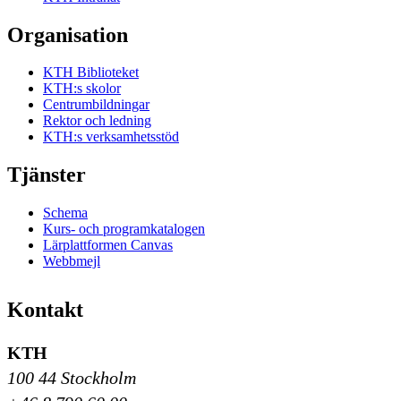
Organisation
KTH Biblioteket
KTH:s skolor
Centrumbildningar
Rektor och ledning
KTH:s verksamhetsstöd
Tjänster
Schema
Kurs- och programkatalogen
Lärplattformen Canvas
Webbmejl
Kontakt
KTH
100 44 Stockholm