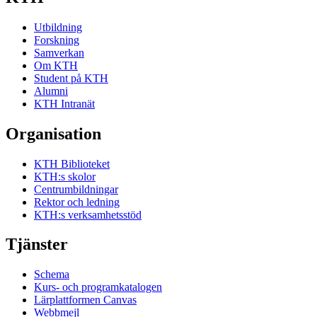
Utbildning
Forskning
Samverkan
Om KTH
Student på KTH
Alumni
KTH Intranät
Organisation
KTH Biblioteket
KTH:s skolor
Centrumbildningar
Rektor och ledning
KTH:s verksamhetsstöd
Tjänster
Schema
Kurs- och programkatalogen
Lärplattformen Canvas
Webbmejl