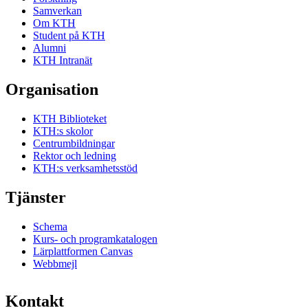
Samverkan
Om KTH
Student på KTH
Alumni
KTH Intranät
Organisation
KTH Biblioteket
KTH:s skolor
Centrumbildningar
Rektor och ledning
KTH:s verksamhetsstöd
Tjänster
Schema
Kurs- och programkatalogen
Lärplattformen Canvas
Webbmejl
Kontakt