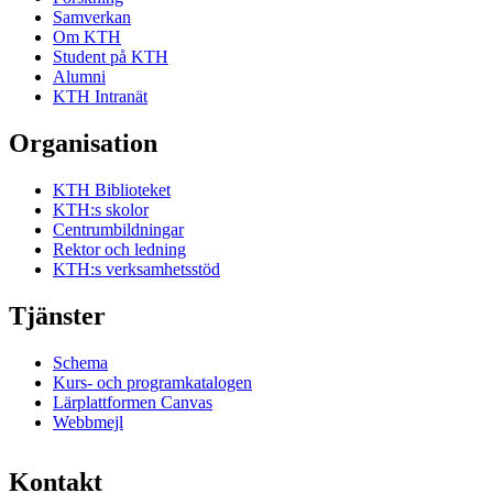
Samverkan
Om KTH
Student på KTH
Alumni
KTH Intranät
Organisation
KTH Biblioteket
KTH:s skolor
Centrumbildningar
Rektor och ledning
KTH:s verksamhetsstöd
Tjänster
Schema
Kurs- och programkatalogen
Lärplattformen Canvas
Webbmejl
Kontakt