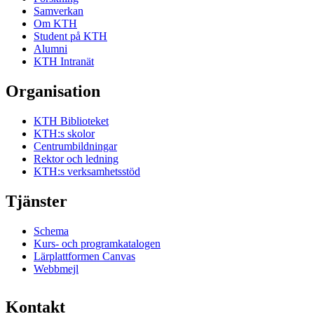
Samverkan
Om KTH
Student på KTH
Alumni
KTH Intranät
Organisation
KTH Biblioteket
KTH:s skolor
Centrumbildningar
Rektor och ledning
KTH:s verksamhetsstöd
Tjänster
Schema
Kurs- och programkatalogen
Lärplattformen Canvas
Webbmejl
Kontakt