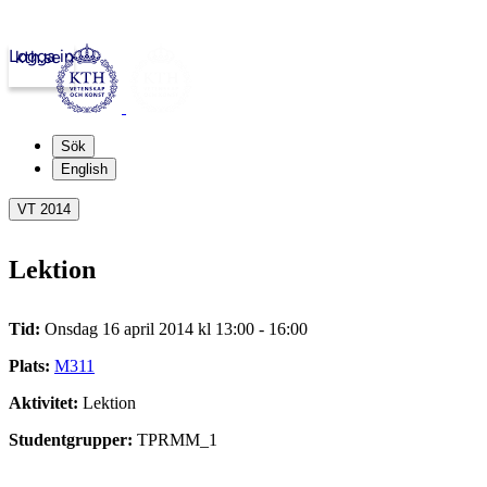
Logga in
kth.se
Sök
English
VT 2014
Lektion
Tid:
Onsdag 16 april 2014 kl 13:00 - 16:00
Plats:
M311
Aktivitet:
Lektion
Studentgrupper:
TPRMM_1