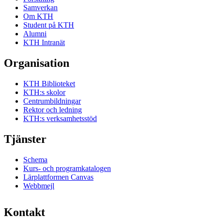
Samverkan
Om KTH
Student på KTH
Alumni
KTH Intranät
Organisation
KTH Biblioteket
KTH:s skolor
Centrumbildningar
Rektor och ledning
KTH:s verksamhetsstöd
Tjänster
Schema
Kurs- och programkatalogen
Lärplattformen Canvas
Webbmejl
Kontakt