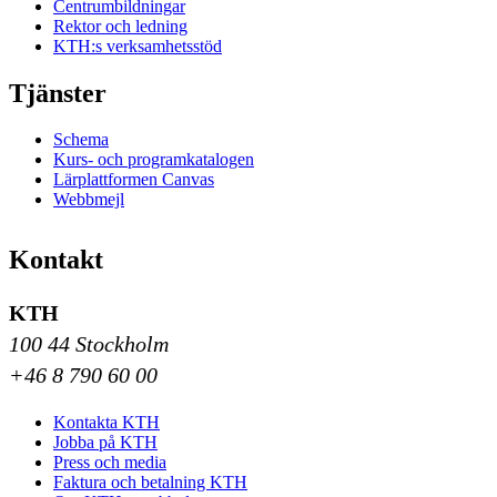
Centrumbildningar
Rektor och ledning
KTH:s verksamhetsstöd
Tjänster
Schema
Kurs- och programkatalogen
Lärplattformen Canvas
Webbmejl
Kontakt
KTH
100 44 Stockholm
+46 8 790 60 00
Kontakta KTH
Jobba på KTH
Press och media
Faktura och betalning KTH