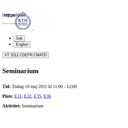
Logga in
kth.se
Sök
English
VT 2011 CDEPR CMATD
Seminarium
Tid:
Tisdag 10 maj 2011 kl 11:00 - 12:00
Plats:
E31
,
E32
,
E35
,
E36
Aktivitet:
Seminarium