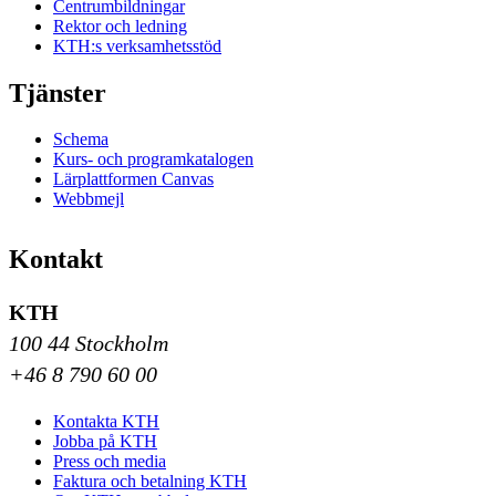
Centrumbildningar
Rektor och ledning
KTH:s verksamhetsstöd
Tjänster
Schema
Kurs- och programkatalogen
Lärplattformen Canvas
Webbmejl
Kontakt
KTH
100 44 Stockholm
+46 8 790 60 00
Kontakta KTH
Jobba på KTH
Press och media
Faktura och betalning KTH