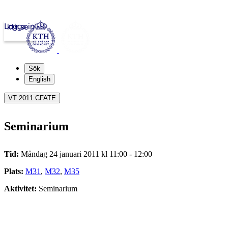
Logga in
kth.se
Sök
English
VT 2011 CFATE
Seminarium
Tid:
Måndag 24 januari 2011 kl 11:00 - 12:00
Plats:
M31
,
M32
,
M35
Aktivitet:
Seminarium