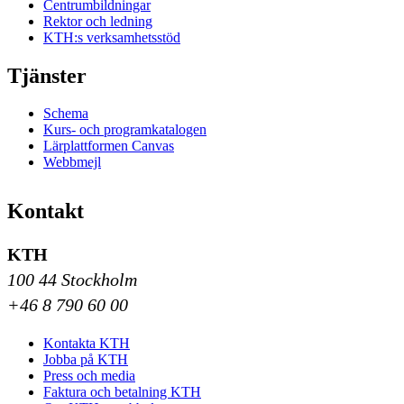
Centrumbildningar
Rektor och ledning
KTH:s verksamhetsstöd
Tjänster
Schema
Kurs- och programkatalogen
Lärplattformen Canvas
Webbmejl
Kontakt
KTH
100 44 Stockholm
+46 8 790 60 00
Kontakta KTH
Jobba på KTH
Press och media
Faktura och betalning KTH