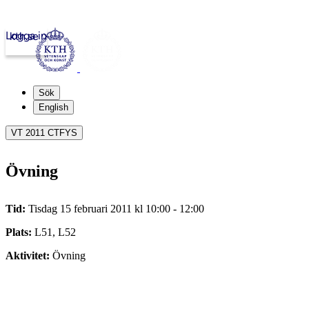
Logga in
kth.se
Sök
English
VT 2011 CTFYS
Övning
Tid:
Tisdag 15 februari 2011 kl 10:00 - 12:00
Plats:
L51, L52
Aktivitet:
Övning