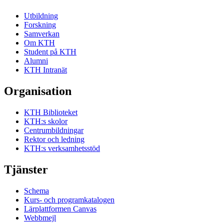
Utbildning
Forskning
Samverkan
Om KTH
Student på KTH
Alumni
KTH Intranät
Organisation
KTH Biblioteket
KTH:s skolor
Centrumbildningar
Rektor och ledning
KTH:s verksamhetsstöd
Tjänster
Schema
Kurs- och programkatalogen
Lärplattformen Canvas
Webbmejl