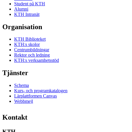
Student på KTH
Alumni
KTH Intranät
Organisation
KTH Biblioteket
KTH:s skolor
Centrumbildningar
Rektor och ledning
KTH:s verksamhetsstöd
Tjänster
Schema
Kurs- och programkatalogen
Lärplattformen Canvas
Webbmejl
Kontakt
KTH