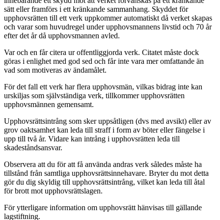
innebärande ett skydd mot att verket förvanskas på ett kränkande
sätt eller framförs i ett kränkande sammanhang. Skyddet för
upphovsrätten till ett verk uppkommer automatiskt då verket skapas
och varar som huvudregel under upphovsmannens livstid och 70 år
efter det år då upphovsmannen avled.
Var och en får citera ur offentliggjorda verk. Citatet måste dock
göras i enlighet med god sed och får inte vara mer omfattande än
vad som motiveras av ändamålet.
För det fall ett verk har flera upphovsmän, vilkas bidrag inte kan
urskiljas som självständiga verk, tillkommer upphovsrätten
upphovsmännen gemensamt.
Upphovsrättsintrång som sker uppsåtligen (dvs med avsikt) eller av
grov oaktsamhet kan leda till straff i form av böter eller fängelse i
upp till två år. Vidare kan intrång i upphovsrätten leda till
skadeståndsansvar.
Observera att du för att få använda andras verk således måste ha
tillstånd från samtliga upphovsrättsinnehavare. Bryter du mot detta
gör du dig skyldig till upphovsrättsintrång, vilket kan leda till åtal
för brott mot upphovsrättslagen.
För ytterligare information om upphovsrätt hänvisas till gällande
lagstiftning.