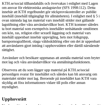
KTH.se/social tillhandahålls och övervakas i enlighet med Lagen
om ansvar för elektroniska anslagstavlor (SFS 1998:112). Detta
innebär att KTH regelbundet gör stickprovskontroller av publikt
innehåll (innehåll tillgängligt för allmänheten). I enlighet med § 5 i
ovan nämnda lag tas material vars innehåll strider mot gällande
lagstiftning eller våra användarvillkor bort.
KTH kommer således
ta bort material som exempelvis innehåller nedsättande omdömen
om kön, ras, religion eller sexuell läggning och material vars
innehåll uppenbart innebär uppvigling, hets mot folkgrupp,
barnpornografibrott, olaga våldsskildring eller om det är uppenbart
att användaren gjort intrång i upphovsrätten eller därtill närstående
rättighet.
Användare och besökare uppmanas att anmäla material som bryter
mot lag och våra användarvillkor via anmälningsfunktionen.
Observera att du som lägger upp material på KTH.se/social
personligen svarar för innehållet och således kan bli ansvarig om
materialet strider mot lag. Beroende på innehållet kan KTH vara
skyldig att föra informationen vidare till polis eller annan
myndighet.
Upphovsrätt