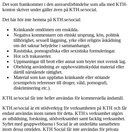
Det som framkommer i den ansvarsförbindelse som alla med KTH-
konton skriver under gäller även på KTH.se/social.
Det här hör inte hemma på KTH.se/social:
Kränkande omdömen om enskilda.
Negativa kommentarer om etniskt ursprung, kön, politisk
tillhörighet, sexuell läggning, yrke eller religiös åskådning
om det saknar betydelse i sammanhanget.
Rasistiska, pornografiska eller sexistiska formuleringar.
Hot och trakasserier.
Uppmaningar till brott eller annat som bryter mot svensk lag.
Obehörig användning av upphovsrättsskyddat material eller
därtill närstående rättighet.
Material som kan uppfattas kränkande eller stötande
(exempelvis referenser till droger, våld, pornografi,
diskriminering etc.).
KTH.se/social får inte heller användas för kommersiella ändamål.
KTH.se/social är ett stödverktyg för verksamheten på KTH och får
endast användas inom ramen för detta. KTH:s verksamhet utgörs
av utbildning, forskning, stödverksamhet samt facklig verksamhet.
Syftet med gruppwebbarna i Social är att underlätta samarbeten
inom dessa områden. KTH Social får inte användas för privata