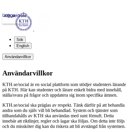
Logga in
kth.se
Sök
English
Användarvillkor
Användarvillkor
KTH.se/social är en social plattform som stödjer studenters lärande
på KTH. Här kan studenter och lärare enkelt bidra med innehåll,
ställa/svara på frågor och uppdatera sig inom specifika ämnen.
KTH.se/social ska präglas av respekt. Tänk därför på att behandla
andra som du själv vill bli behandlad. System och tjänster som
tillhandahålls av KTH ska användas med sunt förnuft. Detta
innebär att riktlinjer, regler och lagar ska följas. Om detta inte följs
och du missköter dig kan du riskera att bli avstängd från systemen.