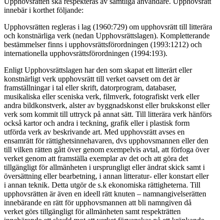
Upphovsrätten ska respekteras av samtliga användare. Upphovsrätt
innebär i korthet följande:
Upphovsrätten regleras i lag (1960:729) om upphovsrätt till litterära
och konstnärliga verk (nedan Upphovsrättslagen). Kompletterande
bestämmelser finns i upphovsrättsförordningen (1993:1212) och
internationella upphovsrättsförordningen (1994:193).
Enligt Upphovsrättslagen har den som skapat ett litterärt eller
konstnärligt verk upphovsrätt till verket oavsett om det är
framställningar i tal eller skrift, datorprogram, databaser,
musikaliska eller sceniska verk, filmverk, fotografiskt verk eller
andra bildkonstverk, alster av byggnadskonst eller brukskonst eller
verk som kommit till uttryck på annat sätt. Till litterära verk hänförs
också kartor och andra i teckning, grafik eller i plastisk form
utförda verk av beskrivande art. Med upphovsrätt avses en
ensamrätt för rättighetsinnehavaren, dvs upphovsmannen eller den
till vilken rätten gått över genom exempelvis avtal, att förfoga över
verket genom att framställa exemplar av det och att göra det
tillgängligt för allmänheten i ursprungligt eller ändrat skick samt i
översättning eller bearbetning, i annan litteratur- eller konstart eller
i annan teknik. Detta utgör de s.k ekonomiska rättigheterna. Till
upphovsrätten är även en ideell rätt knuten – namnangivelserätten
innebärande en rätt för upphovsmannen att bli namngiven då
verket görs tillgängligt för allmänheten samt respekträtten