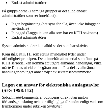
Endast administratörer
På gruppsidorna (i hemliga grupper är det alltid endast
administratörer som ser innehållet):
Ingen begränsning (det syns för alla, även icke inloggade
användare)
Inloggad (Logga in kan alla som har ett KTH.se-konto)
Endast administratörer
Systemadministratörer kan alltid se det som har skrivits.
Kom ihåg att KTH som statlig myndighet lyder under
offentlighetsprincipen. Detta innebär att material som finns på
KTH.se/social kan komma att utgöra allmänna handlingar, vilka
måste lämnas ut vid en begäran om att få ta del av allmänna
handlingar om inget annat följer av sekretessbestämmelse.
Lagen om ansvar för elektroniska anslagstavlor
(SFS 1998:112)
Sidor/inlägg/kommentarer publiceras direkt utan någon
förhandsgranskning och blir tillgängliga för andra enligt vad som
framkommer under rubriken
Synlighet
.