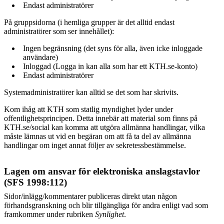
Endast administratörer
På gruppsidorna (i hemliga grupper är det alltid endast
administratörer som ser innehållet):
Ingen begränsning (det syns för alla, även icke inloggade
användare)
Inloggad (Logga in kan alla som har ett KTH.se-konto)
Endast administratörer
Systemadministratörer kan alltid se det som har skrivits.
Kom ihåg att KTH som statlig myndighet lyder under
offentlighetsprincipen. Detta innebär att material som finns på
KTH.se/social kan komma att utgöra allmänna handlingar, vilka
måste lämnas ut vid en begäran om att få ta del av allmänna
handlingar om inget annat följer av sekretessbestämmelse.
Lagen om ansvar för elektroniska anslagstavlor
(SFS 1998:112)
Sidor/inlägg/kommentarer publiceras direkt utan någon
förhandsgranskning och blir tillgängliga för andra enligt vad som
framkommer under rubriken
Synlighet
.