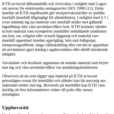
KTH.se/social tillhandahålls och övervakas i enlighet med Lagen
om ansvar för elektroniska anslagstavlor (SFS 1998:112). Detta
innebär att KTH regelbundet gör stickprovskontroller av publikt
innehåll (innehåll tillgängligt för allmänheten). I enlighet med § 5 i
ovan nämnda lag tas material vars innehåll strider mot gällande
lagstiftning eller våra användarvillkor bort.
KTH kommer således
ta bort material som exempelvis innehåller nedsättande omdömen
om kön, ras, religion eller sexuell läggning och material vars
innehåll uppenbart innebär uppvigling, hets mot folkgrupp,
barnpornografibrott, olaga våldsskildring eller om det är uppenbart
att användaren gjort intrång i upphovsrätten eller därtill närstående
rättighet.
Användare och besökare uppmanas att anmäla material som bryter
mot lag och våra användarvillkor via anmälningsfunktionen.
Observera att du som lägger upp material på KTH.se/social
personligen svarar för innehållet och således kan bli ansvarig om
materialet strider mot lag. Beroende på innehållet kan KTH vara
skyldig att föra informationen vidare till polis eller annan
myndighet.
Upphovsrätt