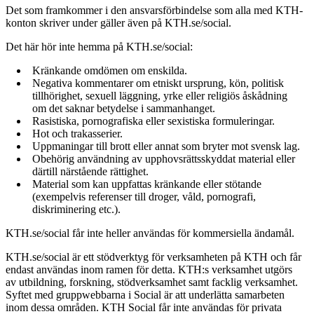
Det som framkommer i den ansvarsförbindelse som alla med KTH-
konton skriver under gäller även på KTH.se/social.
Det här hör inte hemma på KTH.se/social:
Kränkande omdömen om enskilda.
Negativa kommentarer om etniskt ursprung, kön, politisk
tillhörighet, sexuell läggning, yrke eller religiös åskådning
om det saknar betydelse i sammanhanget.
Rasistiska, pornografiska eller sexistiska formuleringar.
Hot och trakasserier.
Uppmaningar till brott eller annat som bryter mot svensk lag.
Obehörig användning av upphovsrättsskyddat material eller
därtill närstående rättighet.
Material som kan uppfattas kränkande eller stötande
(exempelvis referenser till droger, våld, pornografi,
diskriminering etc.).
KTH.se/social får inte heller användas för kommersiella ändamål.
KTH.se/social är ett stödverktyg för verksamheten på KTH och får
endast användas inom ramen för detta. KTH:s verksamhet utgörs
av utbildning, forskning, stödverksamhet samt facklig verksamhet.
Syftet med gruppwebbarna i Social är att underlätta samarbeten
inom dessa områden. KTH Social får inte användas för privata