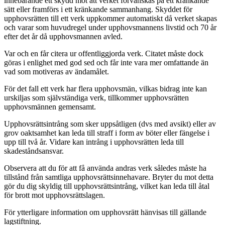
innebärande ett skydd mot att verket förvanskas på ett kränkande
sätt eller framförs i ett kränkande sammanhang. Skyddet för
upphovsrätten till ett verk uppkommer automatiskt då verket skapas
och varar som huvudregel under upphovsmannens livstid och 70 år
efter det år då upphovsmannen avled.
Var och en får citera ur offentliggjorda verk. Citatet måste dock
göras i enlighet med god sed och får inte vara mer omfattande än
vad som motiveras av ändamålet.
För det fall ett verk har flera upphovsmän, vilkas bidrag inte kan
urskiljas som självständiga verk, tillkommer upphovsrätten
upphovsmännen gemensamt.
Upphovsrättsintrång som sker uppsåtligen (dvs med avsikt) eller av
grov oaktsamhet kan leda till straff i form av böter eller fängelse i
upp till två år. Vidare kan intrång i upphovsrätten leda till
skadeståndsansvar.
Observera att du för att få använda andras verk således måste ha
tillstånd från samtliga upphovsrättsinnehavare. Bryter du mot detta
gör du dig skyldig till upphovsrättsintrång, vilket kan leda till åtal
för brott mot upphovsrättslagen.
För ytterligare information om upphovsrätt hänvisas till gällande
lagstiftning.