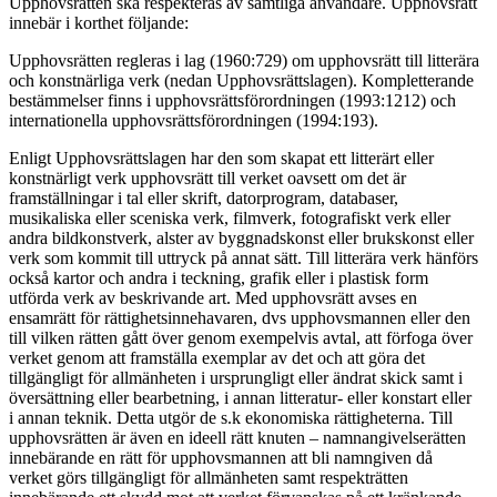
Upphovsrätten ska respekteras av samtliga användare. Upphovsrätt
innebär i korthet följande:
Upphovsrätten regleras i lag (1960:729) om upphovsrätt till litterära
och konstnärliga verk (nedan Upphovsrättslagen). Kompletterande
bestämmelser finns i upphovsrättsförordningen (1993:1212) och
internationella upphovsrättsförordningen (1994:193).
Enligt Upphovsrättslagen har den som skapat ett litterärt eller
konstnärligt verk upphovsrätt till verket oavsett om det är
framställningar i tal eller skrift, datorprogram, databaser,
musikaliska eller sceniska verk, filmverk, fotografiskt verk eller
andra bildkonstverk, alster av byggnadskonst eller brukskonst eller
verk som kommit till uttryck på annat sätt. Till litterära verk hänförs
också kartor och andra i teckning, grafik eller i plastisk form
utförda verk av beskrivande art. Med upphovsrätt avses en
ensamrätt för rättighetsinnehavaren, dvs upphovsmannen eller den
till vilken rätten gått över genom exempelvis avtal, att förfoga över
verket genom att framställa exemplar av det och att göra det
tillgängligt för allmänheten i ursprungligt eller ändrat skick samt i
översättning eller bearbetning, i annan litteratur- eller konstart eller
i annan teknik. Detta utgör de s.k ekonomiska rättigheterna. Till
upphovsrätten är även en ideell rätt knuten – namnangivelserätten
innebärande en rätt för upphovsmannen att bli namngiven då
verket görs tillgängligt för allmänheten samt respekträtten