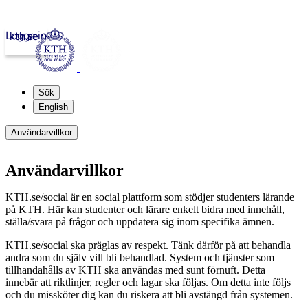
Logga in
kth.se
Sök
English
Användarvillkor
Användarvillkor
KTH.se/social är en social plattform som stödjer studenters lärande
på KTH. Här kan studenter och lärare enkelt bidra med innehåll,
ställa/svara på frågor och uppdatera sig inom specifika ämnen.
KTH.se/social ska präglas av respekt. Tänk därför på att behandla
andra som du själv vill bli behandlad. System och tjänster som
tillhandahålls av KTH ska användas med sunt förnuft. Detta
innebär att riktlinjer, regler och lagar ska följas. Om detta inte följs
och du missköter dig kan du riskera att bli avstängd från systemen.