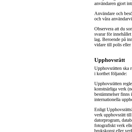
användaren gjort intr
Användare och besök
och våra användarvi
Observera att du so
svarar för innehålle
lag. Beroende på in
vidare till polis ell
Upphovsrätt
Upphovsrätten ska r
i korthet följande:
Upphovsrätten regler
konstnärliga verk (
bestämmelser finns 
internationella upp
Enligt Upphovsrättsla
verk upphovsrätt till 
datorprogram, databa
fotografiskt verk el
brukskonst eller verk