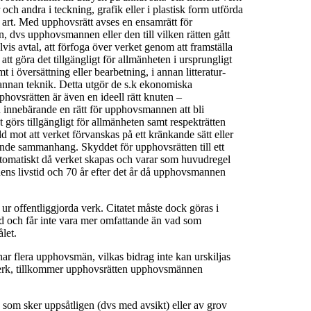
och andra i teckning, grafik eller i plastisk form utförda
 art. Med upphovsrätt avses en ensamrätt för
n, dvs upphovsmannen eller den till vilken rätten gått
s avtal, att förfoga över verket genom att framställa
tt göra det tillgängligt för allmänheten i ursprungligt
mt i översättning eller bearbetning, i annan litteratur-
 i annan teknik. Detta utgör de s.k ekonomiska
pphovsrätten är även en ideell rätt knuten –
 innebärande en rätt för upphovsmannen att bli
görs tillgängligt för allmänheten samt respekträtten
d mot att verket förvanskas på ett kränkande sätt eller
ande sammanhang. Skyddet för upphovsrätten till ett
omatiskt då verket skapas och varar som huvudregel
s livstid och 70 år efter det år då upphovsmannen
 ur offentliggjorda verk. Citatet måste dock göras i
d och får inte vara mer omfattande än vad som
let.
 har flera upphovsmän, vilkas bidrag inte kan urskiljas
verk, tillkommer upphovsrätten upphovsmännen
 som sker uppsåtligen (dvs med avsikt) eller av grov