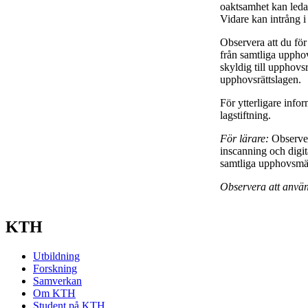
oaktsamhet kan leda ti
Vidare kan intrång i
Observera att du för
från samtliga upphov
skyldig till upphovsrä
upphovsrättslagen.
För ytterligare info
lagstiftning.
För lärare:
Observer
inscanning och digit
samtliga upphovsmän 
Observera att använ
KTH
Utbildning
Forskning
Samverkan
Om KTH
Student på KTH