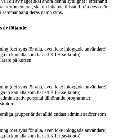
 Vill du av något skäl ändra denna synlighet i efterhand
ar kommenterat, ska du inhämta tillstånd från dessa för
ilka sammanhang deras namn syns.
s är följande:
ing (det syns för alla, även icke inloggade användare)
ga in kan alla som har ett KTH.se-konto)
lärare på kursen
ing (det syns för alla, även icke inloggade användare)
ga in kan alla som har ett KTH.se-konto)
 administrativ personal tillhörande programmet
tratörer
emliga grupper är det alltid endast administratörer som
ing (det syns för alla, även icke inloggade användare)
ga in kan alla som har ett KTH.se-konto)