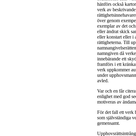
hänförs också kartor 
verk av beskrivande
rättighetsinnehavare
över genom exempelvi
exemplar av det och a
eller ändrat skick sa
eller konstart eller
rättigheterna. Till u
namnangivelserätten
namngiven då verket 
innebärande ett skyd
framförs i ett kränk
verk uppkommer aut
under upphovsmannen
avled.
Var och en får citera
enlighet med god se
motiveras av ändamå
För det fall ett verk
som självständiga 
gemensamt.
Upphovsrättsintrång