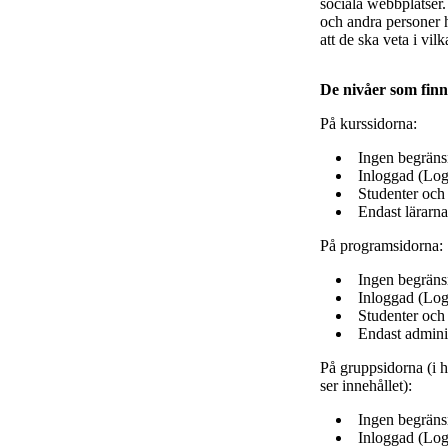
sociala webbplatser.
och andra personer h
att de ska veta i v
De nivåer som finn
På kurssidorna:
Ingen begränsn
Inloggad (Log
Studenter och 
Endast lärarna
På programsidorna:
Ingen begränsn
Inloggad (Log
Studenter och
Endast adminis
På gruppsidorna (i h
ser innehållet):
Ingen begränsn
Inloggad (Log