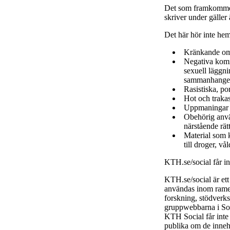
Det som framkommer
skriver under gäller
Det här hör inte he
Kränkande om
Negativa komme
sexuell läggni
sammanhange
Rasistiska, po
Hot och trakas
Uppmaningar ti
Obehörig använ
närstående rätt
Material som k
till droger, vå
KTH.se/social får i
KTH.se/social är et
användas inom ramen
forskning, stödverk
gruppwebbarna i Soc
KTH Social får inte
publika om de inneh