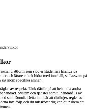
ndarvillkor
lkor
social plattform som stödjer studenters lärande på
er och lärare enkelt bidra med innehåll, ställa/svara på
a sig inom specifika ämnen.
äglas av respekt. Tänk därför på att behandla andra
i behandlad. System och tjänster som tillhandahålls av
 sunt förnuft. Detta innebär att riktlinjer, regler och
detta inte följs och du missköter dig kan du riskera att
stemen.