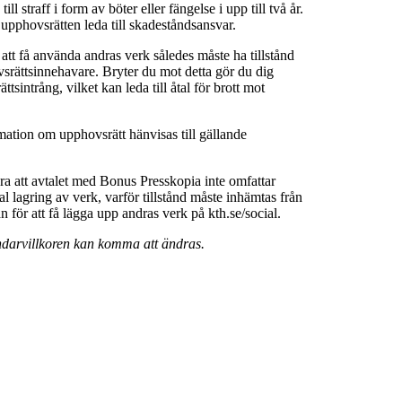
ll straff i form av böter eller fängelse i upp till två år.
 upphovsrätten leda till skadeståndsansvar.
 att få använda andras verk således måste ha tillstånd
srättsinnehavare. Bryter du mot detta gör du dig
ttsintrång, vilket kan leda till åtal för brott mot
rmation om upphovsrätt hänvisas till gällande
a att avtalet med Bonus Presskopia inte omfattar
al lagring av verk, varför tillstånd måste inhämtas från
för att få lägga upp andras verk på kth.se/social.
darvillkoren kan komma att ändras.