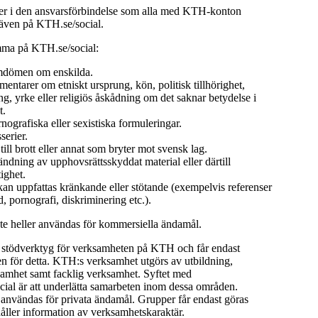
 i den ansvarsförbindelse som alla med KTH-konton
 även på KTH.se/social.
mma på KTH.se/social:
dömen om enskilda.
ntarer om etniskt ursprung, kön, politisk tillhörighet,
ng, yrke eller religiös åskådning om det saknar betydelse i
t.
rnografiska eller sexistiska formuleringar.
serier.
ll brott eller annat som bryter mot svensk lag.
dning av upphovsrättsskyddat material eller därtill
ighet.
an uppfattas kränkande eller stötande (exempelvis referenser
ld, pornografi, diskriminering etc.).
nte heller användas för kommersiella ändamål.
t stödverktyg för verksamheten på KTH och får endast
 för detta. KTH:s verksamhet utgörs av utbildning,
samhet samt facklig verksamhet. Syftet med
ial är att underlätta samarbeten inom dessa områden.
 användas för privata ändamål. Grupper får endast göras
åller information av verksamhetskaraktär.