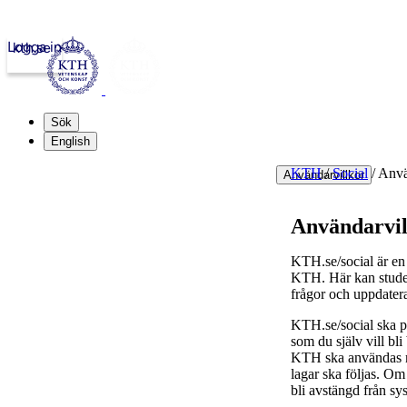
Logga in
kth.se
Sök
English
KTH
/
Social
/
Anvä
Användarvillkor
Användarvil
KTH.se/social är en 
KTH. Här kan student
frågor och uppdater
KTH.se/social ska pr
som du själv vill bl
KTH ska användas med
lagar ska följas. Om 
bli avstängd från sy