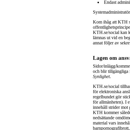
Endast adminis
Systemadministratöre
Kom ihåg att KTH s
offentlighetsprincip
KTH.se/social kan k
lämnas ut vid en beg
annat följer av sekr
Lagen om ansva
Sidor/inlägg/kommen
och blir tillgängli
Synlighet
.
KTH.se/social tillh
för elektroniska an
regelbundet gör stick
för allmänheten). I 
innehåll strider mot 
KTH kommer således 
nedsättande omdömen
material vars innehå
barnpornografibrott,