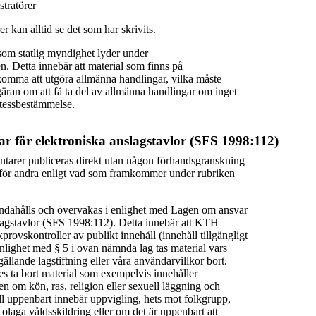
tratörer
r kan alltid se det som har skrivits.
om statlig myndighet lyder under
en. Detta innebär att material som finns på
omma att utgöra allmänna handlingar, vilka måste
äran om att få ta del av allmänna handlingar om inget
etessbestämmelse.
r för elektroniska anslagstavlor (SFS 1998:112)
tarer publiceras direkt utan någon förhandsgranskning
ga för andra enligt vad som framkommer under rubriken
andahålls och övervakas i enlighet med Lagen om ansvar
slagstavlor (SFS 1998:112). Detta innebär att KTH
provskontroller av publikt innehåll (innehåll tillgängligt
enlighet med § 5 i ovan nämnda lag tas material vars
gällande lagstiftning eller våra användarvillkor bort.
ta bort material som exempelvis innehåller
 om kön, ras, religion eller sexuell läggning och
ll uppenbart innebär uppvigling, hets mot folkgrupp,
 olaga våldsskildring eller om det är uppenbart att