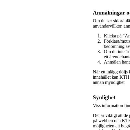
Anmälningar oc
Om du ser sidor/inl
användarvillkor, anm
Klicka på "An
Förklara/motiv
bedömning av
Om du inte är
ett ärendehant
Anmälan hante
När ett inlägg döljs
innehållet kan KTH va
annan myndighet.
Synlighet
Viss information fi
Det är viktigt att de
på webben och KTH s
möjligheten att beg