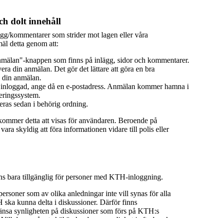
h dolt innehåll
ägg/kommentarer som strider mot lagen eller våra
äl detta genom att:
mälan"-knappen som finns på inlägg, sidor och kommentarer.
era din anmälan. Det gör det lättare att göra en bra
 din anmälan.
 inloggad, ange då en e-postadress. Anmälan kommer hamna i
eringssystem.
ras sedan i behörig ordning.
 kommer detta att visas för användaren. Beroende på
ra skyldig att föra informationen vidare till polis eller
nns bara tillgänglig för personer med KTH-inloggning.
 personer som av olika anledningar inte vill synas för alla
ka kunna delta i diskussioner. Därför finns
ränsa synligheten på diskussioner som förs på KTH:s