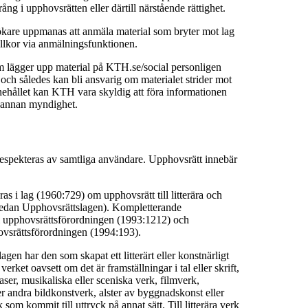
ång i upphovsrätten eller därtill närstående rättighet.
are uppmanas att anmäla material som bryter mot lag
llkor via anmälningsfunktionen.
m lägger upp material på KTH.se/social personligen
t och således kan bli ansvarig om materialet strider mot
nehållet kan KTH vara skyldig att föra informationen
er annan myndighet.
espekteras av samtliga användare. Upphovsrätt innebär
as i lag (1960:729) om upphovsrätt till litterära och
nedan Upphovsrättslagen). Kompletterande
i upphovsrättsförordningen (1993:1212) och
hovsrättsförordningen (1994:193).
gen har den som skapat ett litterärt eller konstnärligt
verket oavsett om det är framställningar i tal eller skrift,
ser, musikaliska eller sceniska verk, filmverk,
ler andra bildkonstverk, alster av byggnadskonst eller
 som kommit till uttryck på annat sätt. Till litterära verk