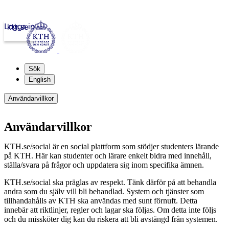
Logga in
kth.se
Sök
English
Användarvillkor
Användarvillkor
KTH.se/social är en social plattform som stödjer studenters lärande
på KTH. Här kan studenter och lärare enkelt bidra med innehåll,
ställa/svara på frågor och uppdatera sig inom specifika ämnen.
KTH.se/social ska präglas av respekt. Tänk därför på att behandla
andra som du själv vill bli behandlad. System och tjänster som
tillhandahålls av KTH ska användas med sunt förnuft. Detta
innebär att riktlinjer, regler och lagar ska följas. Om detta inte följs
och du missköter dig kan du riskera att bli avstängd från systemen.