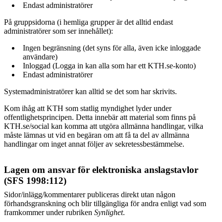
Endast administratörer
På gruppsidorna (i hemliga grupper är det alltid endast
administratörer som ser innehållet):
Ingen begränsning (det syns för alla, även icke inloggade
användare)
Inloggad (Logga in kan alla som har ett KTH.se-konto)
Endast administratörer
Systemadministratörer kan alltid se det som har skrivits.
Kom ihåg att KTH som statlig myndighet lyder under
offentlighetsprincipen. Detta innebär att material som finns på
KTH.se/social kan komma att utgöra allmänna handlingar, vilka
måste lämnas ut vid en begäran om att få ta del av allmänna
handlingar om inget annat följer av sekretessbestämmelse.
Lagen om ansvar för elektroniska anslagstavlor
(SFS 1998:112)
Sidor/inlägg/kommentarer publiceras direkt utan någon
förhandsgranskning och blir tillgängliga för andra enligt vad som
framkommer under rubriken
Synlighet
.