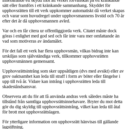
innebärande ett skydd mot att verket förvanskas på ett kränkande
sätt eller framförs i ett kränkande sammanhang. Skyddet för
upphovsrätten till ett verk uppkommer automatiskt då verket skapas
och varar som huvudregel under upphovsmannens livstid och 70 år
efter det år då upphovsmannen avled.
Var och en får citera ur offentliggjorda verk. Citatet måste dock
göras i enlighet med god sed och får inte vara mer omfattande än
vad som motiveras av ändamålet.
För det fall ett verk har flera upphovsmän, vilkas bidrag inte kan
urskiljas som självständiga verk, tillkommer upphovsrätten
upphovsmännen gemensamt.
Upphovsrättsintrång som sker uppsåtligen (dvs med avsikt) eller av
grov oaktsamhet kan leda till straff i form av böter eller fängelse i
upp till två år. Vidare kan intrång i upphovsrätten leda till
skadeståndsansvar.
Observera att du för att få använda andras verk således måste ha
tillstånd från samtliga upphovsrättsinnehavare. Bryter du mot detta
gör du dig skyldig till upphovsrättsintrång, vilket kan leda till åtal
för brott mot upphovsrättslagen.
För ytterligare information om upphovsrätt hänvisas till gällande
lagstiftning.