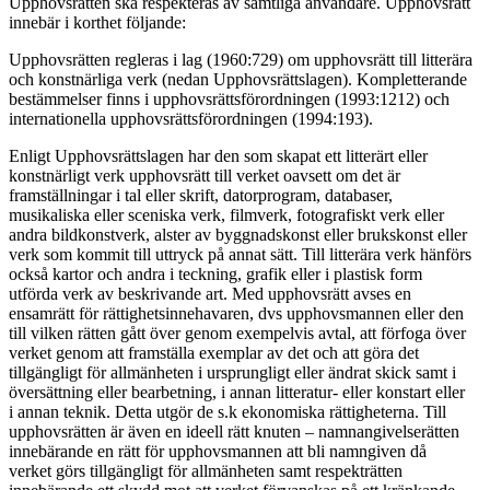
Upphovsrätten ska respekteras av samtliga användare. Upphovsrätt
innebär i korthet följande:
Upphovsrätten regleras i lag (1960:729) om upphovsrätt till litterära
och konstnärliga verk (nedan Upphovsrättslagen). Kompletterande
bestämmelser finns i upphovsrättsförordningen (1993:1212) och
internationella upphovsrättsförordningen (1994:193).
Enligt Upphovsrättslagen har den som skapat ett litterärt eller
konstnärligt verk upphovsrätt till verket oavsett om det är
framställningar i tal eller skrift, datorprogram, databaser,
musikaliska eller sceniska verk, filmverk, fotografiskt verk eller
andra bildkonstverk, alster av byggnadskonst eller brukskonst eller
verk som kommit till uttryck på annat sätt. Till litterära verk hänförs
också kartor och andra i teckning, grafik eller i plastisk form
utförda verk av beskrivande art. Med upphovsrätt avses en
ensamrätt för rättighetsinnehavaren, dvs upphovsmannen eller den
till vilken rätten gått över genom exempelvis avtal, att förfoga över
verket genom att framställa exemplar av det och att göra det
tillgängligt för allmänheten i ursprungligt eller ändrat skick samt i
översättning eller bearbetning, i annan litteratur- eller konstart eller
i annan teknik. Detta utgör de s.k ekonomiska rättigheterna. Till
upphovsrätten är även en ideell rätt knuten – namnangivelserätten
innebärande en rätt för upphovsmannen att bli namngiven då
verket görs tillgängligt för allmänheten samt respekträtten