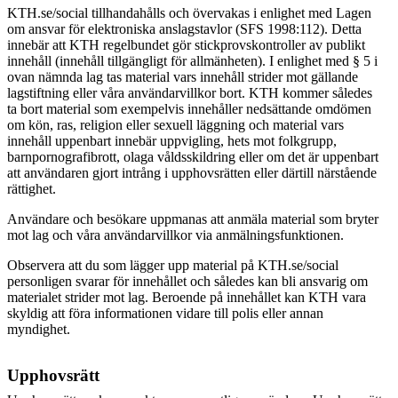
KTH.se/social tillhandahålls och övervakas i enlighet med Lagen
om ansvar för elektroniska anslagstavlor (SFS 1998:112). Detta
innebär att KTH regelbundet gör stickprovskontroller av publikt
innehåll (innehåll tillgängligt för allmänheten). I enlighet med § 5 i
ovan nämnda lag tas material vars innehåll strider mot gällande
lagstiftning eller våra användarvillkor bort.
KTH kommer således
ta bort material som exempelvis innehåller nedsättande omdömen
om kön, ras, religion eller sexuell läggning och material vars
innehåll uppenbart innebär uppvigling, hets mot folkgrupp,
barnpornografibrott, olaga våldsskildring eller om det är uppenbart
att användaren gjort intrång i upphovsrätten eller därtill närstående
rättighet.
Användare och besökare uppmanas att anmäla material som bryter
mot lag och våra användarvillkor via anmälningsfunktionen.
Observera att du som lägger upp material på KTH.se/social
personligen svarar för innehållet och således kan bli ansvarig om
materialet strider mot lag. Beroende på innehållet kan KTH vara
skyldig att föra informationen vidare till polis eller annan
myndighet.
Upphovsrätt