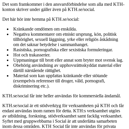
Det som framkommer i den ansvarsförbindelse som alla med KTH-
konton skriver under gäller även på KTH.se/social.
Det här hör inte hemma på KTH.se/social:
Kränkande omdömen om enskilda.
Negativa kommentarer om etniskt ursprung, kön, politisk
tillhörighet, sexuell läggning, yrke eller religiös åskådning
om det saknar betydelse i sammanhanget.
Rasistiska, pornografiska eller sexistiska formuleringar.
Hot och trakasserier.
Uppmaningar till brott eller annat som bryter mot svensk lag.
Obehörig användning av upphovsrättsskyddat material eller
därtill närstående rättighet.
Material som kan uppfattas kränkande eller stötande
(exempelvis referenser till droger, våld, pornografi,
diskriminering etc.).
KTH.se/social får inte heller användas för kommersiella ändamål.
KTH.se/social är ett stödverktyg för verksamheten på KTH och får
endast användas inom ramen för detta. KTH:s verksamhet utgörs
av utbildning, forskning, stödverksamhet samt facklig verksamhet.
Syftet med gruppwebbarna i Social är att underlätta samarbeten
inom dessa områden. KTH Social får inte användas för privata