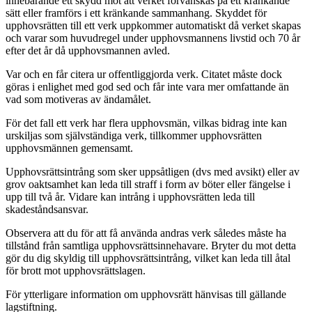
innebärande ett skydd mot att verket förvanskas på ett kränkande
sätt eller framförs i ett kränkande sammanhang. Skyddet för
upphovsrätten till ett verk uppkommer automatiskt då verket skapas
och varar som huvudregel under upphovsmannens livstid och 70 år
efter det år då upphovsmannen avled.
Var och en får citera ur offentliggjorda verk. Citatet måste dock
göras i enlighet med god sed och får inte vara mer omfattande än
vad som motiveras av ändamålet.
För det fall ett verk har flera upphovsmän, vilkas bidrag inte kan
urskiljas som självständiga verk, tillkommer upphovsrätten
upphovsmännen gemensamt.
Upphovsrättsintrång som sker uppsåtligen (dvs med avsikt) eller av
grov oaktsamhet kan leda till straff i form av böter eller fängelse i
upp till två år. Vidare kan intrång i upphovsrätten leda till
skadeståndsansvar.
Observera att du för att få använda andras verk således måste ha
tillstånd från samtliga upphovsrättsinnehavare. Bryter du mot detta
gör du dig skyldig till upphovsrättsintrång, vilket kan leda till åtal
för brott mot upphovsrättslagen.
För ytterligare information om upphovsrätt hänvisas till gällande
lagstiftning.