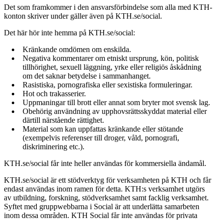
Det som framkommer i den ansvarsförbindelse som alla med KTH-
konton skriver under gäller även på KTH.se/social.
Det här hör inte hemma på KTH.se/social:
Kränkande omdömen om enskilda.
Negativa kommentarer om etniskt ursprung, kön, politisk
tillhörighet, sexuell läggning, yrke eller religiös åskådning
om det saknar betydelse i sammanhanget.
Rasistiska, pornografiska eller sexistiska formuleringar.
Hot och trakasserier.
Uppmaningar till brott eller annat som bryter mot svensk lag.
Obehörig användning av upphovsrättsskyddat material eller
därtill närstående rättighet.
Material som kan uppfattas kränkande eller stötande
(exempelvis referenser till droger, våld, pornografi,
diskriminering etc.).
KTH.se/social får inte heller användas för kommersiella ändamål.
KTH.se/social är ett stödverktyg för verksamheten på KTH och får
endast användas inom ramen för detta. KTH:s verksamhet utgörs
av utbildning, forskning, stödverksamhet samt facklig verksamhet.
Syftet med gruppwebbarna i Social är att underlätta samarbeten
inom dessa områden. KTH Social får inte användas för privata