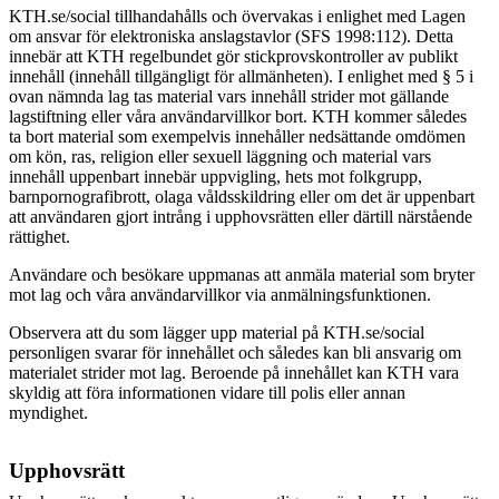
KTH.se/social tillhandahålls och övervakas i enlighet med Lagen
om ansvar för elektroniska anslagstavlor (SFS 1998:112). Detta
innebär att KTH regelbundet gör stickprovskontroller av publikt
innehåll (innehåll tillgängligt för allmänheten). I enlighet med § 5 i
ovan nämnda lag tas material vars innehåll strider mot gällande
lagstiftning eller våra användarvillkor bort.
KTH kommer således
ta bort material som exempelvis innehåller nedsättande omdömen
om kön, ras, religion eller sexuell läggning och material vars
innehåll uppenbart innebär uppvigling, hets mot folkgrupp,
barnpornografibrott, olaga våldsskildring eller om det är uppenbart
att användaren gjort intrång i upphovsrätten eller därtill närstående
rättighet.
Användare och besökare uppmanas att anmäla material som bryter
mot lag och våra användarvillkor via anmälningsfunktionen.
Observera att du som lägger upp material på KTH.se/social
personligen svarar för innehållet och således kan bli ansvarig om
materialet strider mot lag. Beroende på innehållet kan KTH vara
skyldig att föra informationen vidare till polis eller annan
myndighet.
Upphovsrätt