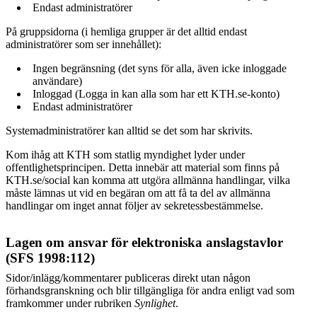
Endast administratörer
På gruppsidorna (i hemliga grupper är det alltid endast
administratörer som ser innehållet):
Ingen begränsning (det syns för alla, även icke inloggade
användare)
Inloggad (Logga in kan alla som har ett KTH.se-konto)
Endast administratörer
Systemadministratörer kan alltid se det som har skrivits.
Kom ihåg att KTH som statlig myndighet lyder under
offentlighetsprincipen. Detta innebär att material som finns på
KTH.se/social kan komma att utgöra allmänna handlingar, vilka
måste lämnas ut vid en begäran om att få ta del av allmänna
handlingar om inget annat följer av sekretessbestämmelse.
Lagen om ansvar för elektroniska anslagstavlor
(SFS 1998:112)
Sidor/inlägg/kommentarer publiceras direkt utan någon
förhandsgranskning och blir tillgängliga för andra enligt vad som
framkommer under rubriken
Synlighet
.