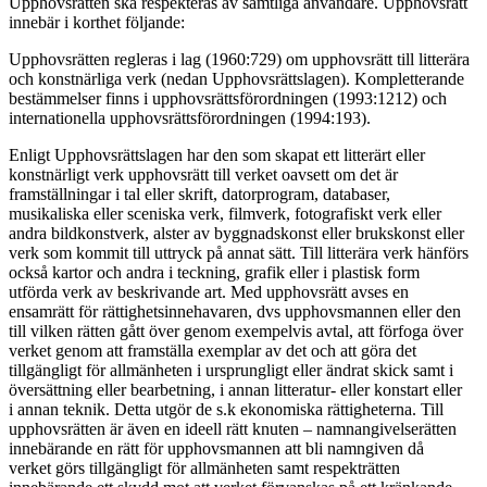
Upphovsrätten ska respekteras av samtliga användare. Upphovsrätt
innebär i korthet följande:
Upphovsrätten regleras i lag (1960:729) om upphovsrätt till litterära
och konstnärliga verk (nedan Upphovsrättslagen). Kompletterande
bestämmelser finns i upphovsrättsförordningen (1993:1212) och
internationella upphovsrättsförordningen (1994:193).
Enligt Upphovsrättslagen har den som skapat ett litterärt eller
konstnärligt verk upphovsrätt till verket oavsett om det är
framställningar i tal eller skrift, datorprogram, databaser,
musikaliska eller sceniska verk, filmverk, fotografiskt verk eller
andra bildkonstverk, alster av byggnadskonst eller brukskonst eller
verk som kommit till uttryck på annat sätt. Till litterära verk hänförs
också kartor och andra i teckning, grafik eller i plastisk form
utförda verk av beskrivande art. Med upphovsrätt avses en
ensamrätt för rättighetsinnehavaren, dvs upphovsmannen eller den
till vilken rätten gått över genom exempelvis avtal, att förfoga över
verket genom att framställa exemplar av det och att göra det
tillgängligt för allmänheten i ursprungligt eller ändrat skick samt i
översättning eller bearbetning, i annan litteratur- eller konstart eller
i annan teknik. Detta utgör de s.k ekonomiska rättigheterna. Till
upphovsrätten är även en ideell rätt knuten – namnangivelserätten
innebärande en rätt för upphovsmannen att bli namngiven då
verket görs tillgängligt för allmänheten samt respekträtten