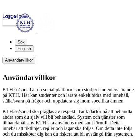
Logga in
kth.se
Sök
English
Användarvillkor
Användarvillkor
KTH.se/social är en social plattform som stödjer studenters lärande
på KTH. Här kan studenter och lärare enkelt bidra med innehåll,
ställa/svara på frågor och uppdatera sig inom specifika ämnen.
KTH.se/social ska präglas av respekt. Tänk därför på att behandla
andra som du själv vill bli behandlad. System och tjänster som
tillhandahålls av KTH ska användas med sunt förnuft. Detta
innebär att riktlinjer, regler och lagar ska följas. Om detta inte följs
och du missköter dig kan du riskera att bli avstängd från systemen.