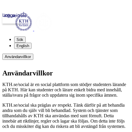
Logga in
kth.se
Sök
English
Användarvillkor
Användarvillkor
KTH.se/social är en social plattform som stödjer studenters lärande
på KTH. Här kan studenter och lärare enkelt bidra med innehåll,
ställa/svara på frågor och uppdatera sig inom specifika ämnen.
KTH.se/social ska präglas av respekt. Tänk därför på att behandla
andra som du själv vill bli behandlad. System och tjänster som
tillhandahålls av KTH ska användas med sunt förnuft. Detta
innebär att riktlinjer, regler och lagar ska följas. Om detta inte följs
och du missköter dig kan du riskera att bli avstängd från systemen.