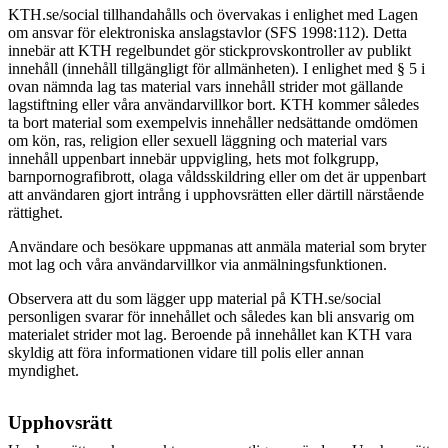
KTH.se/social tillhandahålls och övervakas i enlighet med Lagen
om ansvar för elektroniska anslagstavlor (SFS 1998:112). Detta
innebär att KTH regelbundet gör stickprovskontroller av publikt
innehåll (innehåll tillgängligt för allmänheten). I enlighet med § 5 i
ovan nämnda lag tas material vars innehåll strider mot gällande
lagstiftning eller våra användarvillkor bort.
KTH kommer således
ta bort material som exempelvis innehåller nedsättande omdömen
om kön, ras, religion eller sexuell läggning och material vars
innehåll uppenbart innebär uppvigling, hets mot folkgrupp,
barnpornografibrott, olaga våldsskildring eller om det är uppenbart
att användaren gjort intrång i upphovsrätten eller därtill närstående
rättighet.
Användare och besökare uppmanas att anmäla material som bryter
mot lag och våra användarvillkor via anmälningsfunktionen.
Observera att du som lägger upp material på KTH.se/social
personligen svarar för innehållet och således kan bli ansvarig om
materialet strider mot lag. Beroende på innehållet kan KTH vara
skyldig att föra informationen vidare till polis eller annan
myndighet.
Upphovsrätt