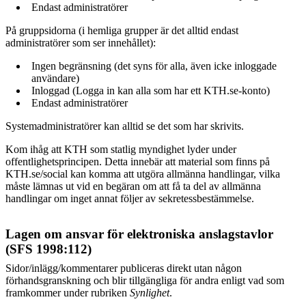
Endast administratörer
På gruppsidorna (i hemliga grupper är det alltid endast
administratörer som ser innehållet):
Ingen begränsning (det syns för alla, även icke inloggade
användare)
Inloggad (Logga in kan alla som har ett KTH.se-konto)
Endast administratörer
Systemadministratörer kan alltid se det som har skrivits.
Kom ihåg att KTH som statlig myndighet lyder under
offentlighetsprincipen. Detta innebär att material som finns på
KTH.se/social kan komma att utgöra allmänna handlingar, vilka
måste lämnas ut vid en begäran om att få ta del av allmänna
handlingar om inget annat följer av sekretessbestämmelse.
Lagen om ansvar för elektroniska anslagstavlor
(SFS 1998:112)
Sidor/inlägg/kommentarer publiceras direkt utan någon
förhandsgranskning och blir tillgängliga för andra enligt vad som
framkommer under rubriken
Synlighet
.