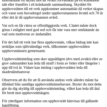
innebärande ett skydd mot att verket förvanskas på ett kränkande
sätt eller framförs i ett kränkande sammanhang. Skyddet för
upphovsrätten till ett verk uppkommer automatiskt då verket skapas
och varar som huvudregel under upphovsmannens livstid och 70 år
efter det år då upphovsmannen avled.
Var och en får citera ur offentliggjorda verk. Citatet måste dock
göras i enlighet med god sed och får inte vara mer omfattande än
vad som motiveras av ändamålet.
För det fall ett verk har flera upphovsmän, vilkas bidrag inte kan
urskiljas som självständiga verk, tillkommer upphovsrätten
upphovsmännen gemensamt.
Upphovsrättsintrång som sker uppsåtligen (dvs med avsikt) eller av
grov oaktsamhet kan leda till straff i form av böter eller fängelse i
upp till två år. Vidare kan intrång i upphovsrätten leda till
skadeståndsansvar.
Observera att du för att få använda andras verk således måste ha
tillstånd från samtliga upphovsrättsinnehavare. Bryter du mot detta
gör du dig skyldig till upphovsrättsintrång, vilket kan leda till åtal
för brott mot upphovsrättslagen.
För ytterligare information om upphovsrätt hänvisas till gällande
lagstiftning.