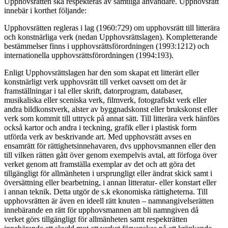
Upphovsrätten ska respekteras av samtliga användare. Upphovsrätt
innebär i korthet följande:
Upphovsrätten regleras i lag (1960:729) om upphovsrätt till litterära
och konstnärliga verk (nedan Upphovsrättslagen). Kompletterande
bestämmelser finns i upphovsrättsförordningen (1993:1212) och
internationella upphovsrättsförordningen (1994:193).
Enligt Upphovsrättslagen har den som skapat ett litterärt eller
konstnärligt verk upphovsrätt till verket oavsett om det är
framställningar i tal eller skrift, datorprogram, databaser,
musikaliska eller sceniska verk, filmverk, fotografiskt verk eller
andra bildkonstverk, alster av byggnadskonst eller brukskonst eller
verk som kommit till uttryck på annat sätt. Till litterära verk hänförs
också kartor och andra i teckning, grafik eller i plastisk form
utförda verk av beskrivande art. Med upphovsrätt avses en
ensamrätt för rättighetsinnehavaren, dvs upphovsmannen eller den
till vilken rätten gått över genom exempelvis avtal, att förfoga över
verket genom att framställa exemplar av det och att göra det
tillgängligt för allmänheten i ursprungligt eller ändrat skick samt i
översättning eller bearbetning, i annan litteratur- eller konstart eller
i annan teknik. Detta utgör de s.k ekonomiska rättigheterna. Till
upphovsrätten är även en ideell rätt knuten – namnangivelserätten
innebärande en rätt för upphovsmannen att bli namngiven då
verket görs tillgängligt för allmänheten samt respekträtten