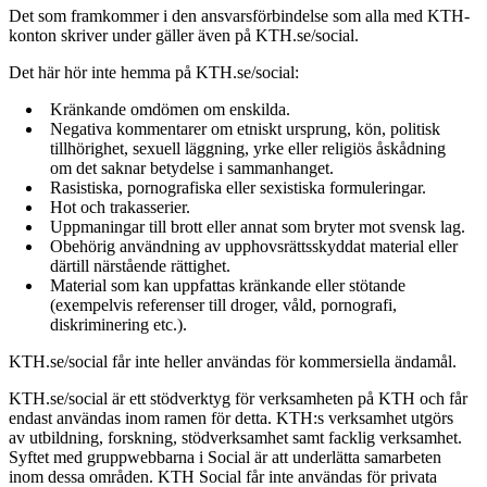
Det som framkommer i den ansvarsförbindelse som alla med KTH-
konton skriver under gäller även på KTH.se/social.
Det här hör inte hemma på KTH.se/social:
Kränkande omdömen om enskilda.
Negativa kommentarer om etniskt ursprung, kön, politisk
tillhörighet, sexuell läggning, yrke eller religiös åskådning
om det saknar betydelse i sammanhanget.
Rasistiska, pornografiska eller sexistiska formuleringar.
Hot och trakasserier.
Uppmaningar till brott eller annat som bryter mot svensk lag.
Obehörig användning av upphovsrättsskyddat material eller
därtill närstående rättighet.
Material som kan uppfattas kränkande eller stötande
(exempelvis referenser till droger, våld, pornografi,
diskriminering etc.).
KTH.se/social får inte heller användas för kommersiella ändamål.
KTH.se/social är ett stödverktyg för verksamheten på KTH och får
endast användas inom ramen för detta. KTH:s verksamhet utgörs
av utbildning, forskning, stödverksamhet samt facklig verksamhet.
Syftet med gruppwebbarna i Social är att underlätta samarbeten
inom dessa områden. KTH Social får inte användas för privata