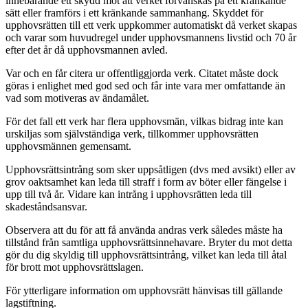
innebärande ett skydd mot att verket förvanskas på ett kränkande
sätt eller framförs i ett kränkande sammanhang. Skyddet för
upphovsrätten till ett verk uppkommer automatiskt då verket skapas
och varar som huvudregel under upphovsmannens livstid och 70 år
efter det år då upphovsmannen avled.
Var och en får citera ur offentliggjorda verk. Citatet måste dock
göras i enlighet med god sed och får inte vara mer omfattande än
vad som motiveras av ändamålet.
För det fall ett verk har flera upphovsmän, vilkas bidrag inte kan
urskiljas som självständiga verk, tillkommer upphovsrätten
upphovsmännen gemensamt.
Upphovsrättsintrång som sker uppsåtligen (dvs med avsikt) eller av
grov oaktsamhet kan leda till straff i form av böter eller fängelse i
upp till två år. Vidare kan intrång i upphovsrätten leda till
skadeståndsansvar.
Observera att du för att få använda andras verk således måste ha
tillstånd från samtliga upphovsrättsinnehavare. Bryter du mot detta
gör du dig skyldig till upphovsrättsintrång, vilket kan leda till åtal
för brott mot upphovsrättslagen.
För ytterligare information om upphovsrätt hänvisas till gällande
lagstiftning.