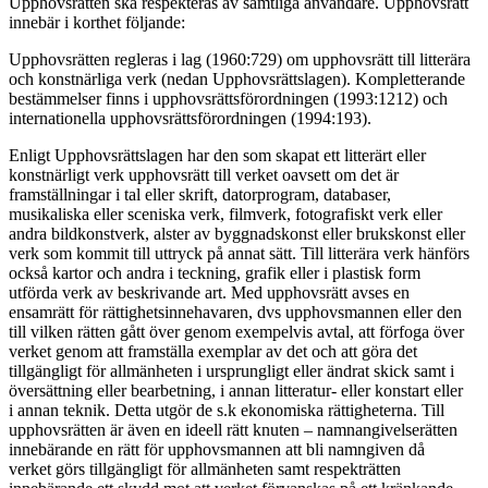
Upphovsrätten ska respekteras av samtliga användare. Upphovsrätt
innebär i korthet följande:
Upphovsrätten regleras i lag (1960:729) om upphovsrätt till litterära
och konstnärliga verk (nedan Upphovsrättslagen). Kompletterande
bestämmelser finns i upphovsrättsförordningen (1993:1212) och
internationella upphovsrättsförordningen (1994:193).
Enligt Upphovsrättslagen har den som skapat ett litterärt eller
konstnärligt verk upphovsrätt till verket oavsett om det är
framställningar i tal eller skrift, datorprogram, databaser,
musikaliska eller sceniska verk, filmverk, fotografiskt verk eller
andra bildkonstverk, alster av byggnadskonst eller brukskonst eller
verk som kommit till uttryck på annat sätt. Till litterära verk hänförs
också kartor och andra i teckning, grafik eller i plastisk form
utförda verk av beskrivande art. Med upphovsrätt avses en
ensamrätt för rättighetsinnehavaren, dvs upphovsmannen eller den
till vilken rätten gått över genom exempelvis avtal, att förfoga över
verket genom att framställa exemplar av det och att göra det
tillgängligt för allmänheten i ursprungligt eller ändrat skick samt i
översättning eller bearbetning, i annan litteratur- eller konstart eller
i annan teknik. Detta utgör de s.k ekonomiska rättigheterna. Till
upphovsrätten är även en ideell rätt knuten – namnangivelserätten
innebärande en rätt för upphovsmannen att bli namngiven då
verket görs tillgängligt för allmänheten samt respekträtten