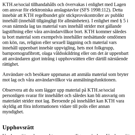
KTH.se/social tillhandahålls och övervakas i enlighet med Lagen
om ansvar för elektroniska anslagstavlor (SFS 1998:112). Detta
innebär att KTH regelbundet gör stickprovskontroller av publikt
innehåll (innehåll tillgängligt för allmänheten). I enlighet med § 5 i
ovan nämnda lag tas material vars innehåll strider mot gällande
lagstiftning eller våra användarvillkor bort.
KTH kommer således
ta bort material som exempelvis innehåller nedsättande omdömen
om kön, ras, religion eller sexuell läggning och material vars
innehåll uppenbart innebär uppvigling, hets mot folkgrupp,
barnpornografibrott, olaga våldsskildring eller om det är uppenbart
att användaren gjort intrång i upphovsrätten eller därtill närstående
rättighet.
Användare och besökare uppmanas att anmäla material som bryter
mot lag och våra användarvillkor via anmälningsfunktionen.
Observera att du som lägger upp material på KTH.se/social
personligen svarar för innehållet och således kan bli ansvarig om
materialet strider mot lag. Beroende på innehållet kan KTH vara
skyldig att föra informationen vidare till polis eller annan
myndighet.
Upphovsrätt