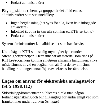
Endast administratörer
På gruppsidorna (i hemliga grupper är det alltid endast
administratörer som ser innehållet):
Ingen begränsning (det syns för alla, även icke inloggade
användare)
Inloggad (Logga in kan alla som har ett KTH.se-konto)
Endast administratörer
Systemadministratörer kan alltid se det som har skrivits.
Kom ihåg att KTH som statlig myndighet lyder under
offentlighetsprincipen. Detta innebär att material som finns på
KTH.se/social kan komma att utgöra allmänna handlingar, vilka
måste lämnas ut vid en begäran om att få ta del av allmänna
handlingar om inget annat följer av sekretessbestämmelse.
Lagen om ansvar för elektroniska anslagstavlor
(SFS 1998:112)
Sidor/inlägg/kommentarer publiceras direkt utan någon
förhandsgranskning och blir tillgängliga för andra enligt vad som
framkommer under rubriken
Synlighet
.