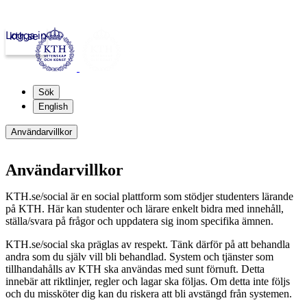
Logga in
kth.se
Sök
English
Användarvillkor
Användarvillkor
KTH.se/social är en social plattform som stödjer studenters lärande
på KTH. Här kan studenter och lärare enkelt bidra med innehåll,
ställa/svara på frågor och uppdatera sig inom specifika ämnen.
KTH.se/social ska präglas av respekt. Tänk därför på att behandla
andra som du själv vill bli behandlad. System och tjänster som
tillhandahålls av KTH ska användas med sunt förnuft. Detta
innebär att riktlinjer, regler och lagar ska följas. Om detta inte följs
och du missköter dig kan du riskera att bli avstängd från systemen.