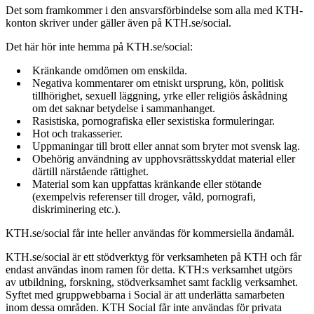
Det som framkommer i den ansvarsförbindelse som alla med KTH-
konton skriver under gäller även på KTH.se/social.
Det här hör inte hemma på KTH.se/social:
Kränkande omdömen om enskilda.
Negativa kommentarer om etniskt ursprung, kön, politisk
tillhörighet, sexuell läggning, yrke eller religiös åskådning
om det saknar betydelse i sammanhanget.
Rasistiska, pornografiska eller sexistiska formuleringar.
Hot och trakasserier.
Uppmaningar till brott eller annat som bryter mot svensk lag.
Obehörig användning av upphovsrättsskyddat material eller
därtill närstående rättighet.
Material som kan uppfattas kränkande eller stötande
(exempelvis referenser till droger, våld, pornografi,
diskriminering etc.).
KTH.se/social får inte heller användas för kommersiella ändamål.
KTH.se/social är ett stödverktyg för verksamheten på KTH och får
endast användas inom ramen för detta. KTH:s verksamhet utgörs
av utbildning, forskning, stödverksamhet samt facklig verksamhet.
Syftet med gruppwebbarna i Social är att underlätta samarbeten
inom dessa områden. KTH Social får inte användas för privata