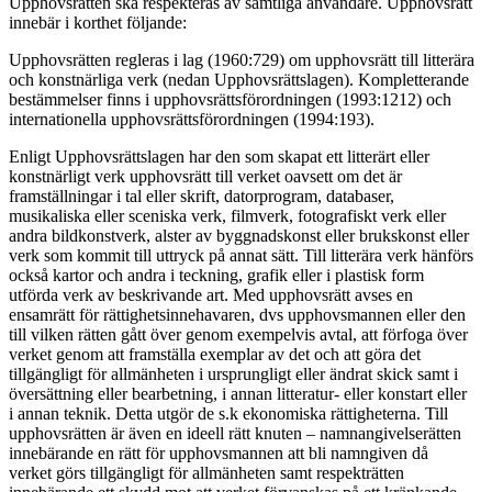
Upphovsrätten ska respekteras av samtliga användare. Upphovsrätt
innebär i korthet följande:
Upphovsrätten regleras i lag (1960:729) om upphovsrätt till litterära
och konstnärliga verk (nedan Upphovsrättslagen). Kompletterande
bestämmelser finns i upphovsrättsförordningen (1993:1212) och
internationella upphovsrättsförordningen (1994:193).
Enligt Upphovsrättslagen har den som skapat ett litterärt eller
konstnärligt verk upphovsrätt till verket oavsett om det är
framställningar i tal eller skrift, datorprogram, databaser,
musikaliska eller sceniska verk, filmverk, fotografiskt verk eller
andra bildkonstverk, alster av byggnadskonst eller brukskonst eller
verk som kommit till uttryck på annat sätt. Till litterära verk hänförs
också kartor och andra i teckning, grafik eller i plastisk form
utförda verk av beskrivande art. Med upphovsrätt avses en
ensamrätt för rättighetsinnehavaren, dvs upphovsmannen eller den
till vilken rätten gått över genom exempelvis avtal, att förfoga över
verket genom att framställa exemplar av det och att göra det
tillgängligt för allmänheten i ursprungligt eller ändrat skick samt i
översättning eller bearbetning, i annan litteratur- eller konstart eller
i annan teknik. Detta utgör de s.k ekonomiska rättigheterna. Till
upphovsrätten är även en ideell rätt knuten – namnangivelserätten
innebärande en rätt för upphovsmannen att bli namngiven då
verket görs tillgängligt för allmänheten samt respekträtten