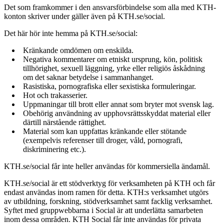
Det som framkommer i den ansvarsförbindelse som alla med KTH-
konton skriver under gäller även på KTH.se/social.
Det här hör inte hemma på KTH.se/social:
Kränkande omdömen om enskilda.
Negativa kommentarer om etniskt ursprung, kön, politisk
tillhörighet, sexuell läggning, yrke eller religiös åskådning
om det saknar betydelse i sammanhanget.
Rasistiska, pornografiska eller sexistiska formuleringar.
Hot och trakasserier.
Uppmaningar till brott eller annat som bryter mot svensk lag.
Obehörig användning av upphovsrättsskyddat material eller
därtill närstående rättighet.
Material som kan uppfattas kränkande eller stötande
(exempelvis referenser till droger, våld, pornografi,
diskriminering etc.).
KTH.se/social får inte heller användas för kommersiella ändamål.
KTH.se/social är ett stödverktyg för verksamheten på KTH och får
endast användas inom ramen för detta. KTH:s verksamhet utgörs
av utbildning, forskning, stödverksamhet samt facklig verksamhet.
Syftet med gruppwebbarna i Social är att underlätta samarbeten
inom dessa områden. KTH Social får inte användas för privata