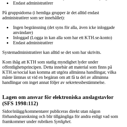
Endast administratörer
På gruppsidorna (i hemliga grupper är det alltid endast
administratörer som ser innehållet):
Ingen begränsning (det syns för alla, även icke inloggade
användare)
Inloggad (Logga in kan alla som har ett KTH.se-konto)
Endast administratörer
Systemadministratörer kan alltid se det som har skrivits.
Kom ihåg att KTH som statlig myndighet lyder under
offentlighetsprincipen. Detta innebär att material som finns på
KTH.se/social kan komma att utgöra allmänna handlingar, vilka
måste lämnas ut vid en begäran om att få ta del av allmänna
handlingar om inget annat följer av sekretessbestämmelse.
Lagen om ansvar för elektroniska anslagstavlor
(SFS 1998:112)
Sidor/inlägg/kommentarer publiceras direkt utan någon
förhandsgranskning och blir tillgängliga för andra enligt vad som
framkommer under rubriken
Synlighet
.