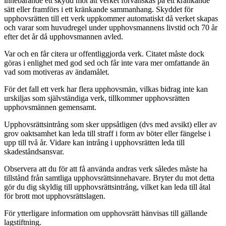
innebärande ett skydd mot att verket förvanskas på ett kränkande
sätt eller framförs i ett kränkande sammanhang. Skyddet för
upphovsrätten till ett verk uppkommer automatiskt då verket skapas
och varar som huvudregel under upphovsmannens livstid och 70 år
efter det år då upphovsmannen avled.
Var och en får citera ur offentliggjorda verk. Citatet måste dock
göras i enlighet med god sed och får inte vara mer omfattande än
vad som motiveras av ändamålet.
För det fall ett verk har flera upphovsmän, vilkas bidrag inte kan
urskiljas som självständiga verk, tillkommer upphovsrätten
upphovsmännen gemensamt.
Upphovsrättsintrång som sker uppsåtligen (dvs med avsikt) eller av
grov oaktsamhet kan leda till straff i form av böter eller fängelse i
upp till två år. Vidare kan intrång i upphovsrätten leda till
skadeståndsansvar.
Observera att du för att få använda andras verk således måste ha
tillstånd från samtliga upphovsrättsinnehavare. Bryter du mot detta
gör du dig skyldig till upphovsrättsintrång, vilket kan leda till åtal
för brott mot upphovsrättslagen.
För ytterligare information om upphovsrätt hänvisas till gällande
lagstiftning.