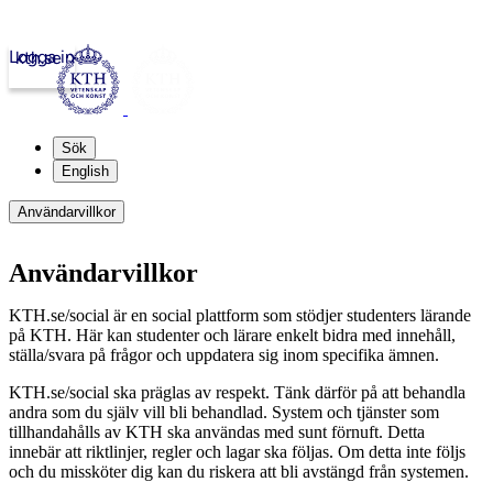
Logga in
kth.se
Sök
English
Användarvillkor
Användarvillkor
KTH.se/social är en social plattform som stödjer studenters lärande
på KTH. Här kan studenter och lärare enkelt bidra med innehåll,
ställa/svara på frågor och uppdatera sig inom specifika ämnen.
KTH.se/social ska präglas av respekt. Tänk därför på att behandla
andra som du själv vill bli behandlad. System och tjänster som
tillhandahålls av KTH ska användas med sunt förnuft. Detta
innebär att riktlinjer, regler och lagar ska följas. Om detta inte följs
och du missköter dig kan du riskera att bli avstängd från systemen.