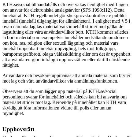
KTH.se/social tillhandahålls och övervakas i enlighet med Lagen
om ansvar för elektroniska anslagstavlor (SFS 1998:112). Detta
innebär att KTH regelbundet gör stickprovskontroller av publikt
innehåll (innehåll tillgängligt för allmänheten). I enlighet med § 5 i
ovan nämnda lag tas material vars innehåll strider mot gällande
lagstiftning eller våra användarvillkor bort.
KTH kommer således
ta bort material som exempelvis innehåller nedsättande omdömen
om kön, ras, religion eller sexuell läggning och material vars
innehåll uppenbart innebär uppvigling, hets mot folkgrupp,
barnpornografibrott, olaga våldsskildring eller om det är uppenbart
att användaren gjort intrång i upphovsrätten eller därtill närstående
rättighet.
Användare och besökare uppmanas att anmäla material som bryter
mot lag och våra användarvillkor via anmälningsfunktionen.
Observera att du som lägger upp material på KTH.se/social
personligen svarar för innehållet och således kan bli ansvarig om
materialet strider mot lag. Beroende på innehållet kan KTH vara
skyldig att föra informationen vidare till polis eller annan
myndighet.
Upphovsrätt