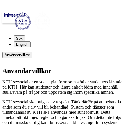
Logga in
kth.se
Sök
English
Användarvillkor
Användarvillkor
KTH.se/social är en social plattform som stödjer studenters lärande
på KTH. Här kan studenter och lärare enkelt bidra med innehåll,
ställa/svara på frågor och uppdatera sig inom specifika ämnen.
KTH.se/social ska präglas av respekt. Tänk därför på att behandla
andra som du själv vill bli behandlad. System och tjänster som
tillhandahålls av KTH ska användas med sunt förnuft. Detta
innebär att riktlinjer, regler och lagar ska följas. Om detta inte följs
och du missköter dig kan du riskera att bli avstängd från systemen.