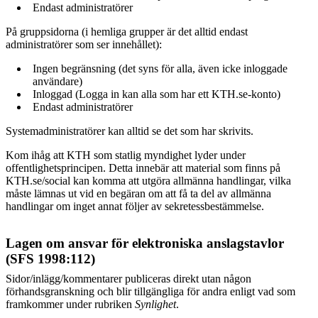
Endast administratörer
På gruppsidorna (i hemliga grupper är det alltid endast
administratörer som ser innehållet):
Ingen begränsning (det syns för alla, även icke inloggade
användare)
Inloggad (Logga in kan alla som har ett KTH.se-konto)
Endast administratörer
Systemadministratörer kan alltid se det som har skrivits.
Kom ihåg att KTH som statlig myndighet lyder under
offentlighetsprincipen. Detta innebär att material som finns på
KTH.se/social kan komma att utgöra allmänna handlingar, vilka
måste lämnas ut vid en begäran om att få ta del av allmänna
handlingar om inget annat följer av sekretessbestämmelse.
Lagen om ansvar för elektroniska anslagstavlor
(SFS 1998:112)
Sidor/inlägg/kommentarer publiceras direkt utan någon
förhandsgranskning och blir tillgängliga för andra enligt vad som
framkommer under rubriken
Synlighet
.