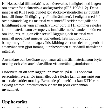
KTH.se/social tillhandahålls och övervakas i enlighet med Lagen
om ansvar för elektroniska anslagstavlor (SFS 1998:112). Detta
innebär att KTH regelbundet gör stickprovskontroller av publikt
innehåll (innehåll tillgängligt för allmänheten). I enlighet med § 5 i
ovan nämnda lag tas material vars innehåll strider mot gällande
lagstiftning eller våra användarvillkor bort.
KTH kommer således
ta bort material som exempelvis innehåller nedsättande omdömen
om kön, ras, religion eller sexuell läggning och material vars
innehåll uppenbart innebär uppvigling, hets mot folkgrupp,
barnpornografibrott, olaga våldsskildring eller om det är uppenbart
att användaren gjort intrång i upphovsrätten eller därtill närstående
rättighet.
Användare och besökare uppmanas att anmäla material som bryter
mot lag och våra användarvillkor via anmälningsfunktionen.
Observera att du som lägger upp material på KTH.se/social
personligen svarar för innehållet och således kan bli ansvarig om
materialet strider mot lag. Beroende på innehållet kan KTH vara
skyldig att föra informationen vidare till polis eller annan
myndighet.
Upphovsrätt