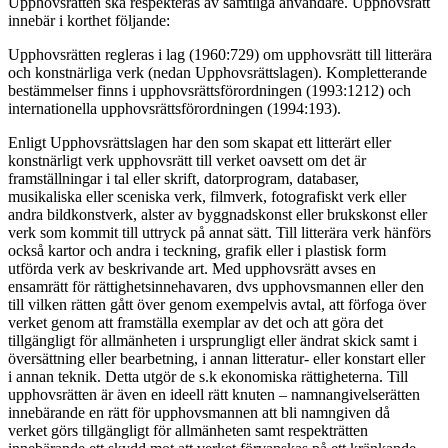
Upphovsrätten ska respekteras av samtliga användare. Upphovsrätt
innebär i korthet följande:
Upphovsrätten regleras i lag (1960:729) om upphovsrätt till litterära
och konstnärliga verk (nedan Upphovsrättslagen). Kompletterande
bestämmelser finns i upphovsrättsförordningen (1993:1212) och
internationella upphovsrättsförordningen (1994:193).
Enligt Upphovsrättslagen har den som skapat ett litterärt eller
konstnärligt verk upphovsrätt till verket oavsett om det är
framställningar i tal eller skrift, datorprogram, databaser,
musikaliska eller sceniska verk, filmverk, fotografiskt verk eller
andra bildkonstverk, alster av byggnadskonst eller brukskonst eller
verk som kommit till uttryck på annat sätt. Till litterära verk hänförs
också kartor och andra i teckning, grafik eller i plastisk form
utförda verk av beskrivande art. Med upphovsrätt avses en
ensamrätt för rättighetsinnehavaren, dvs upphovsmannen eller den
till vilken rätten gått över genom exempelvis avtal, att förfoga över
verket genom att framställa exemplar av det och att göra det
tillgängligt för allmänheten i ursprungligt eller ändrat skick samt i
översättning eller bearbetning, i annan litteratur- eller konstart eller
i annan teknik. Detta utgör de s.k ekonomiska rättigheterna. Till
upphovsrätten är även en ideell rätt knuten – namnangivelserätten
innebärande en rätt för upphovsmannen att bli namngiven då
verket görs tillgängligt för allmänheten samt respekträtten