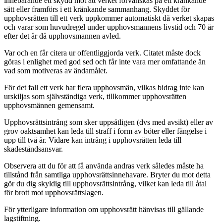
innebärande ett skydd mot att verket förvanskas på ett kränkande
sätt eller framförs i ett kränkande sammanhang. Skyddet för
upphovsrätten till ett verk uppkommer automatiskt då verket skapas
och varar som huvudregel under upphovsmannens livstid och 70 år
efter det år då upphovsmannen avled.
Var och en får citera ur offentliggjorda verk. Citatet måste dock
göras i enlighet med god sed och får inte vara mer omfattande än
vad som motiveras av ändamålet.
För det fall ett verk har flera upphovsmän, vilkas bidrag inte kan
urskiljas som självständiga verk, tillkommer upphovsrätten
upphovsmännen gemensamt.
Upphovsrättsintrång som sker uppsåtligen (dvs med avsikt) eller av
grov oaktsamhet kan leda till straff i form av böter eller fängelse i
upp till två år. Vidare kan intrång i upphovsrätten leda till
skadeståndsansvar.
Observera att du för att få använda andras verk således måste ha
tillstånd från samtliga upphovsrättsinnehavare. Bryter du mot detta
gör du dig skyldig till upphovsrättsintrång, vilket kan leda till åtal
för brott mot upphovsrättslagen.
För ytterligare information om upphovsrätt hänvisas till gällande
lagstiftning.