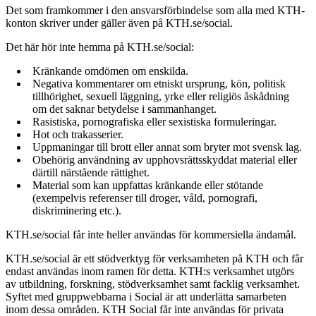
Det som framkommer i den ansvarsförbindelse som alla med KTH-
konton skriver under gäller även på KTH.se/social.
Det här hör inte hemma på KTH.se/social:
Kränkande omdömen om enskilda.
Negativa kommentarer om etniskt ursprung, kön, politisk
tillhörighet, sexuell läggning, yrke eller religiös åskådning
om det saknar betydelse i sammanhanget.
Rasistiska, pornografiska eller sexistiska formuleringar.
Hot och trakasserier.
Uppmaningar till brott eller annat som bryter mot svensk lag.
Obehörig användning av upphovsrättsskyddat material eller
därtill närstående rättighet.
Material som kan uppfattas kränkande eller stötande
(exempelvis referenser till droger, våld, pornografi,
diskriminering etc.).
KTH.se/social får inte heller användas för kommersiella ändamål.
KTH.se/social är ett stödverktyg för verksamheten på KTH och får
endast användas inom ramen för detta. KTH:s verksamhet utgörs
av utbildning, forskning, stödverksamhet samt facklig verksamhet.
Syftet med gruppwebbarna i Social är att underlätta samarbeten
inom dessa områden. KTH Social får inte användas för privata