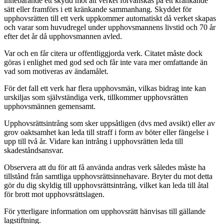
innebärande ett skydd mot att verket förvanskas på ett kränkande
sätt eller framförs i ett kränkande sammanhang. Skyddet för
upphovsrätten till ett verk uppkommer automatiskt då verket skapas
och varar som huvudregel under upphovsmannens livstid och 70 år
efter det år då upphovsmannen avled.
Var och en får citera ur offentliggjorda verk. Citatet måste dock
göras i enlighet med god sed och får inte vara mer omfattande än
vad som motiveras av ändamålet.
För det fall ett verk har flera upphovsmän, vilkas bidrag inte kan
urskiljas som självständiga verk, tillkommer upphovsrätten
upphovsmännen gemensamt.
Upphovsrättsintrång som sker uppsåtligen (dvs med avsikt) eller av
grov oaktsamhet kan leda till straff i form av böter eller fängelse i
upp till två år. Vidare kan intrång i upphovsrätten leda till
skadeståndsansvar.
Observera att du för att få använda andras verk således måste ha
tillstånd från samtliga upphovsrättsinnehavare. Bryter du mot detta
gör du dig skyldig till upphovsrättsintrång, vilket kan leda till åtal
för brott mot upphovsrättslagen.
För ytterligare information om upphovsrätt hänvisas till gällande
lagstiftning.