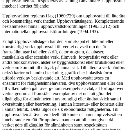
Upphovsrätten ska respekteras av samtliga användare. Upphovsrätt
innebär i korthet följande:
Upphovsrätten regleras i lag (1960:729) om upphovsrätt till litterära
och konstnärliga verk (nedan Upphovsrättslagen). Kompletterande
bestämmelser finns i upphovsrättsförordningen (1993:1212) och
internationella upphovsrättsförordningen (1994:193).
Enligt Upphovsrättslagen har den som skapat ett litterärt eller
konstnärligt verk upphovsrätt till verket oavsett om det är
framställningar i tal eller skrift, datorprogram, databaser,
musikaliska eller sceniska verk, filmverk, fotografiskt verk eller
andra bildkonstverk, alster av byggnadskonst eller brukskonst eller
verk som kommit till uttryck på annat sätt. Till litterära verk hänförs
också kartor och andra i teckning, grafik eller i plastisk form
utförda verk av beskrivande art. Med upphovsrätt avses en
ensamrätt för rättighetsinnehavaren, dvs upphovsmannen eller den
till vilken rätten gått över genom exempelvis avtal, att förfoga över
verket genom att framställa exemplar av det och att göra det
tillgängligt för allmänheten i ursprungligt eller ändrat skick samt i
översättning eller bearbetning, i annan litteratur- eller konstart eller
i annan teknik. Detta utgör de s.k ekonomiska rättigheterna. Till
upphovsrätten är även en ideell rätt knuten – namnangivelserätten
innebärande en rätt för upphovsmannen att bli namngiven då
verket görs tillgängligt för allmänheten samt respekträtten