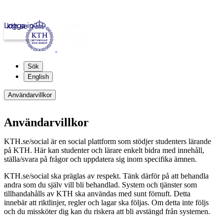
Logga in
kth.se
Sök
English
Användarvillkor
Användarvillkor
KTH.se/social är en social plattform som stödjer studenters lärande
på KTH. Här kan studenter och lärare enkelt bidra med innehåll,
ställa/svara på frågor och uppdatera sig inom specifika ämnen.
KTH.se/social ska präglas av respekt. Tänk därför på att behandla
andra som du själv vill bli behandlad. System och tjänster som
tillhandahålls av KTH ska användas med sunt förnuft. Detta
innebär att riktlinjer, regler och lagar ska följas. Om detta inte följs
och du missköter dig kan du riskera att bli avstängd från systemen.