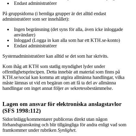
Endast administratörer
På gruppsidorna (i hemliga grupper är det alltid endast
administratörer som ser innehållet):
Ingen begränsning (det syns för alla, även icke inloggade
användare)
Inloggad (Logga in kan alla som har ett KTH.se-konto)
Endast administratörer
Systemadministratörer kan alltid se det som har skrivits.
Kom ihåg att KTH som statlig myndighet lyder under
offentlighetsprincipen. Detta innebär att material som finns på
KTH.se/social kan komma att utgöra allmänna handlingar, vilka
måste lämnas ut vid en begäran om att få ta del av allmänna
handlingar om inget annat följer av sekretessbestämmelse.
Lagen om ansvar för elektroniska anslagstavlor
(SFS 1998:112)
Sidor/inlägg/kommentarer publiceras direkt utan någon
förhandsgranskning och blir tillgängliga för andra enligt vad som
framkommer under rubriken
Synlighet
.