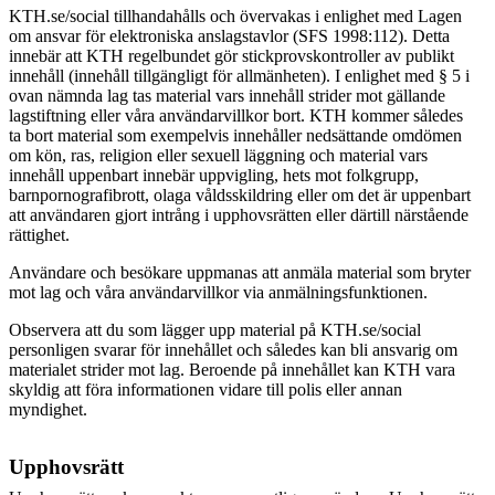
KTH.se/social tillhandahålls och övervakas i enlighet med Lagen
om ansvar för elektroniska anslagstavlor (SFS 1998:112). Detta
innebär att KTH regelbundet gör stickprovskontroller av publikt
innehåll (innehåll tillgängligt för allmänheten). I enlighet med § 5 i
ovan nämnda lag tas material vars innehåll strider mot gällande
lagstiftning eller våra användarvillkor bort.
KTH kommer således
ta bort material som exempelvis innehåller nedsättande omdömen
om kön, ras, religion eller sexuell läggning och material vars
innehåll uppenbart innebär uppvigling, hets mot folkgrupp,
barnpornografibrott, olaga våldsskildring eller om det är uppenbart
att användaren gjort intrång i upphovsrätten eller därtill närstående
rättighet.
Användare och besökare uppmanas att anmäla material som bryter
mot lag och våra användarvillkor via anmälningsfunktionen.
Observera att du som lägger upp material på KTH.se/social
personligen svarar för innehållet och således kan bli ansvarig om
materialet strider mot lag. Beroende på innehållet kan KTH vara
skyldig att föra informationen vidare till polis eller annan
myndighet.
Upphovsrätt