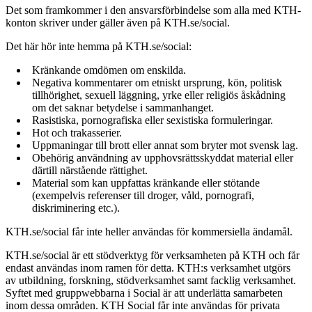
Det som framkommer i den ansvarsförbindelse som alla med KTH-
konton skriver under gäller även på KTH.se/social.
Det här hör inte hemma på KTH.se/social:
Kränkande omdömen om enskilda.
Negativa kommentarer om etniskt ursprung, kön, politisk
tillhörighet, sexuell läggning, yrke eller religiös åskådning
om det saknar betydelse i sammanhanget.
Rasistiska, pornografiska eller sexistiska formuleringar.
Hot och trakasserier.
Uppmaningar till brott eller annat som bryter mot svensk lag.
Obehörig användning av upphovsrättsskyddat material eller
därtill närstående rättighet.
Material som kan uppfattas kränkande eller stötande
(exempelvis referenser till droger, våld, pornografi,
diskriminering etc.).
KTH.se/social får inte heller användas för kommersiella ändamål.
KTH.se/social är ett stödverktyg för verksamheten på KTH och får
endast användas inom ramen för detta. KTH:s verksamhet utgörs
av utbildning, forskning, stödverksamhet samt facklig verksamhet.
Syftet med gruppwebbarna i Social är att underlätta samarbeten
inom dessa områden. KTH Social får inte användas för privata