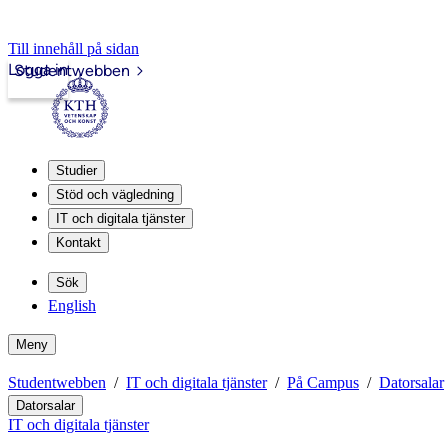
Till innehåll på sidan
Logga in
Studentwebben
Studier
Stöd och vägledning
IT och digitala tjänster
Kontakt
Sök
English
Meny
Studentwebben
IT och digitala tjänster
På Campus
Datorsalar
Datorsalar
IT och digitala tjänster