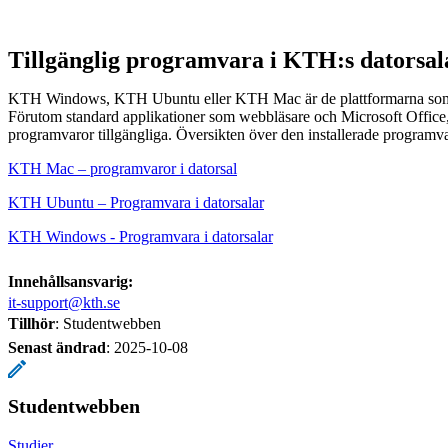
Tillgänglig programvara i KTH:s datorsal
KTH Windows, KTH Ubuntu eller KTH Mac är de plattformarna som f
Förutom standard applikationer som webbläsare och Microsoft Office, 
programvaror tillgängliga. Översikten över den installerade programva
KTH Mac – programvaror i datorsal
KTH Ubuntu – Programvara i datorsalar
KTH Windows - Programvara i datorsalar
Innehållsansvarig:
it-support@kth.se
Tillhör
: Studentwebben
Senast ändrad
:
2025-10-08
Studentwebben
Studier