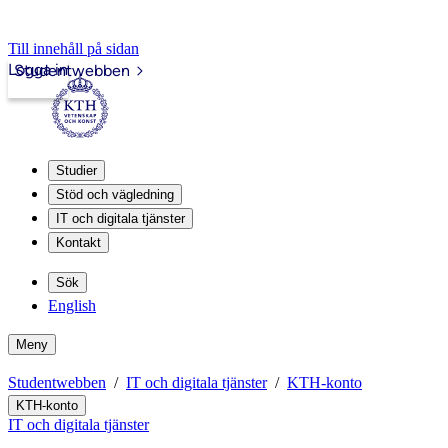
Till innehåll på sidan
Logga in
Studentwebben
Studier
Stöd och vägledning
IT och digitala tjänster
Kontakt
Sök
English
Meny
Studentwebben
IT och digitala tjänster
KTH-konto
KTH-konto
IT och digitala tjänster