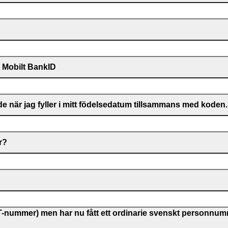
d Mobilt BankID
e när jag fyller i mitt födelsedatum tillsammans med koden.
r?
T-nummer) men har nu fått ett ordinarie svenskt personnum