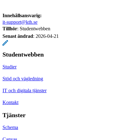
Innehållsansvarig:
it-support@kth.se
Tillhör
: Studentwebben
Senast ändrad
:
2026-04-21
Studentwebben
Studier
Stöd och vägledning
IT och digitala tjänster
Kontakt
Tjänster
Schema
Canvas