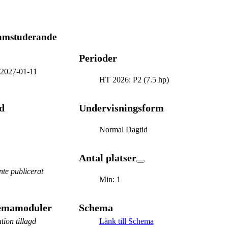
ramstuderande
Perioder
-
2027-01-11
HT 2026: P2 (7.5 hp)
d
Undervisningsform
Normal Dagtid
Antal platser
te publicerat
Min: 1
hemamoduler
Schema
tion tillagd
Länk till Schema