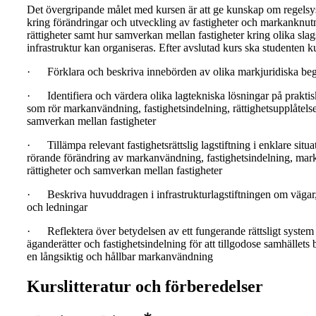
Det övergripande målet med kursen är att ge kunskap om regelsy
kring förändringar och utveckling av fastigheter och markanknut
rättigheter samt hur samverkan mellan fastigheter kring olika slag
infrastruktur kan organiseras. Efter avslutad kurs ska studenten k
· Förklara och beskriva innebörden av olika markjuridiska be
· Identifiera och värdera olika lagtekniska lösningar på prakti
som rör markanvändning, fastighetsindelning, rättighetsupplåtels
samverkan mellan fastigheter
· Tillämpa relevant fastighetsrättslig lagstiftning i enklare situa
rörande förändring av markanvändning, fastighetsindelning, ma
rättigheter och samverkan mellan fastigheter
· Beskriva huvuddragen i infrastrukturlagstiftningen om vägar,
och ledningar
· Reflektera över betydelsen av ett fungerande rättsligt syste
äganderätter och fastighetsindelning för att tillgodose samhällets
en långsiktig och hållbar markanvändning
Kurslitteratur och förberedelser