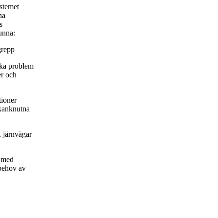
stemet
na
s
unna:
grepp
ska problem
er och
tioner
rkanknutna
 järnvägar
m med
 behov av