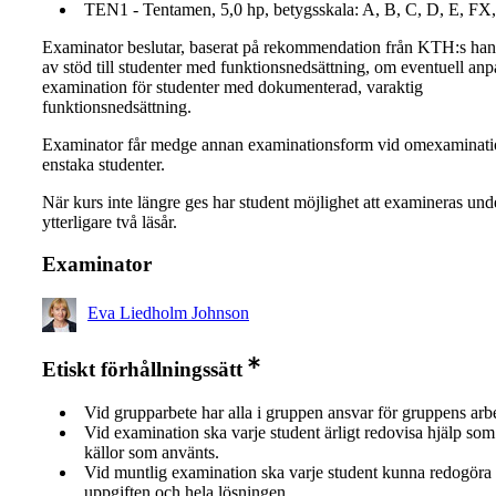
TEN1 - Tentamen, 5,0 hp, betygsskala: A, B, C, D, E, FX,
Examinator beslutar, baserat på rekommendation från KTH:s ha
av stöd till studenter med funktionsnedsättning, om eventuell an
examination för studenter med dokumenterad, varaktig
funktionsnedsättning.
Examinator får medge annan examinationsform vid omexaminati
enstaka studenter.
När kurs inte längre ges har student möjlighet att examineras und
ytterligare två läsår.
Examinator
Eva Liedholm Johnson
Etiskt förhållningssätt
Vid grupparbete har alla i gruppen ansvar för gruppens arb
Vid examination ska varje student ärligt redovisa hjälp som 
källor som använts.
Vid muntlig examination ska varje student kunna redogöra 
uppgiften och hela lösningen.