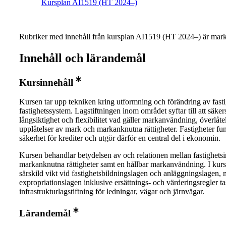
Kursplan AI1519 (HT 2024–)
Rubriker med innehåll från kursplan AI1519 (HT 2024–) är mark
Innehåll och lärandemål
Kursinnehåll
Kursen tar upp tekniken kring utformning och förändring av fast
fastighetssystem. Lagstiftningen inom området syftar till att säker
långsiktighet och flexibilitet vad gäller markanvändning, överlåte
upplåtelser av mark och markanknutna rättigheter. Fastigheter fu
säkerhet för krediter och utgör därför en central del i ekonomin.
Kursen behandlar betydelsen av och relationen mellan fastighetsi
markanknutna rättigheter samt en hållbar markanvändning. I kurs
särskild vikt vid fastighetsbildningslagen och anläggningslagen,
expropriationslagen inklusive ersättnings- och värderingsregler t
infrastrukturlagstiftning för ledningar, vägar och järnvägar.
Lärandemål