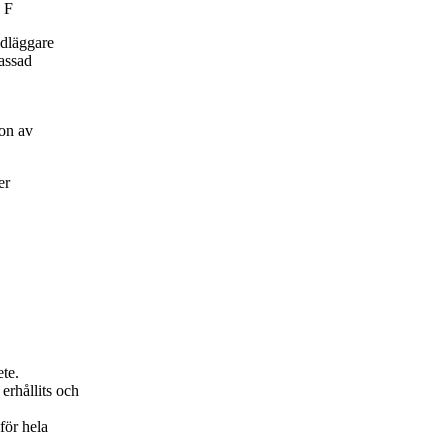
 F
ndläggare
passad
on av
er
ete.
erhållits och
för hela