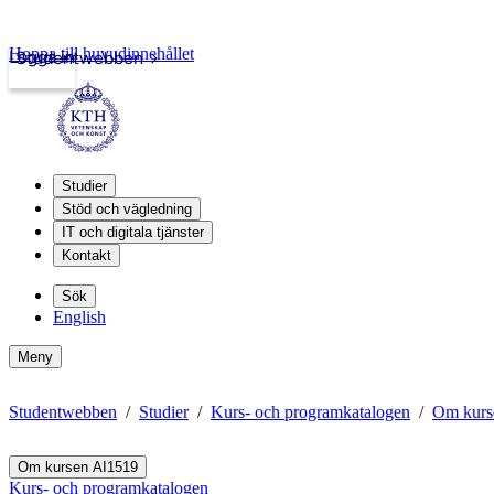
Hoppa till huvudinnehållet
Logga in
Studentwebben
Studier
Stöd och vägledning
IT och digitala tjänster
Kontakt
Sök
English
Meny
Studentwebben
Studier
Kurs- och programkatalogen
Om kurs
Om kursen AI1519
Kurs- och programkatalogen