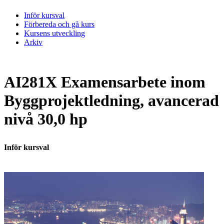
Inför kursval
Förbereda och gå kurs
Kursens utveckling
Arkiv
AI281X Examensarbete inom
Byggprojektledning, avancerad
nivå 30,0 hp
Inför kursval