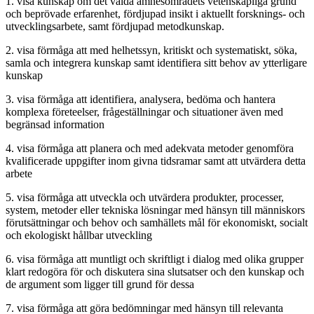
1. visa kunskap om det valda ämnesområdets vetenskapliga grund
och beprövade erfarenhet, fördjupad insikt i aktuellt forsknings- och
utvecklingsarbete, samt fördjupad metodkunskap.
2. visa förmåga att med helhetssyn, kritiskt och systematiskt, söka,
samla och integrera kunskap samt identifiera sitt behov av ytterligare
kunskap
3. visa förmåga att identifiera, analysera, bedöma och hantera
komplexa företeelser, frågeställningar och situationer även med
begränsad information
4. visa förmåga att planera och med adekvata metoder genomföra
kvalificerade uppgifter inom givna tidsramar samt att utvärdera detta
arbete
5. visa förmåga att utveckla och utvärdera produkter, processer,
system, metoder eller tekniska lösningar med hänsyn till människors
förutsättningar och behov och samhällets mål för ekonomiskt, socialt
och ekologiskt hållbar utveckling
6. visa förmåga att muntligt och skriftligt i dialog med olika grupper
klart redogöra för och diskutera sina slutsatser och den kunskap och
de argument som ligger till grund för dessa
7. visa förmåga att göra bedömningar med hänsyn till relevanta