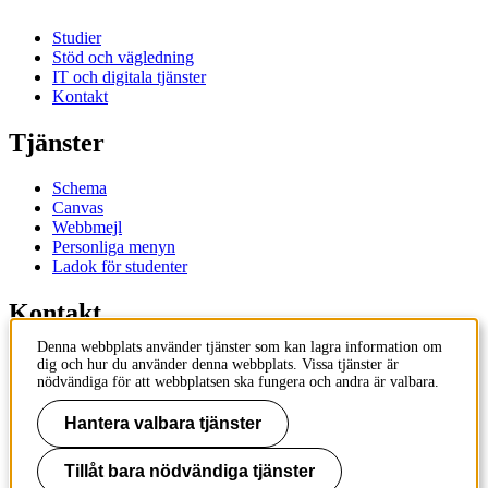
Studier
Stöd och vägledning
IT och digitala tjänster
Kontakt
Tjänster
Schema
Canvas
Webbmejl
Personliga menyn
Ladok för studenter
Kontakt
Denna webbplats använder tjänster som kan lagra information om
Kontakta utbildningsprogram
dig och hur du använder denna webbplats. Vissa tjänster är
Kontakta kurs
nödvändiga för att webbplatsen ska fungera och andra är valbara.
IT-support
KTH Entré
Hantera valbara tjänster
KTH Biblioteket
Tillåt bara nödvändiga tjänster
KTH