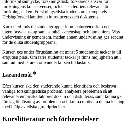
informerat samtycke, forskningsfusk, forskarens ansvar för
forskningens konsekvenser, och etiska teoriers relevans för
forskningsetiken. Forskningsetiska koder som exempelvis
Helsingforsdeklarationen introduceras och diskuteras.
Kursen erbjuds till studentgrupper inom naturvetenskap och
ingenjörsvetenskap samt samhällsvetenskap och humaniora. Viss
undervisning är gemensam, medan annan undervisning ges separat
för de olika studentgrupperna.
Kursen ges under förutsättning att minst 5 studerande tackar ja till
erbjuden plats. Om färre studenter tackar ja finns möjligheten att i
samråd med läraren omvandla kursen till läskurs.
Lärandemål
Efter kursen ska den studerande kunna identifiera och beskriva
vanliga forskningsetiska problem, analysera problemen så att
relevanta empiriska faktorer dras in och diskuteras, samt kunna ge
förslag till lösning av problemen och kunna motivera denna lösning
med hjälp av etiska grundprinciper.
Kurslitteratur och förberedelser