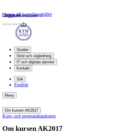
Hoppa till huvudinnehållet
Logga in
Studentwebben
Studier
Stöd och vägledning
IT och digitala tjänster
Kontakt
Sök
English
Meny
Om kursen AK2017
Kurs- och programkatalogen
Om kursen AK2017