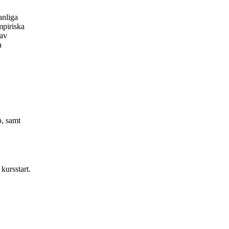
anliga
mpiriska
 av
a
, samt
kursstart.