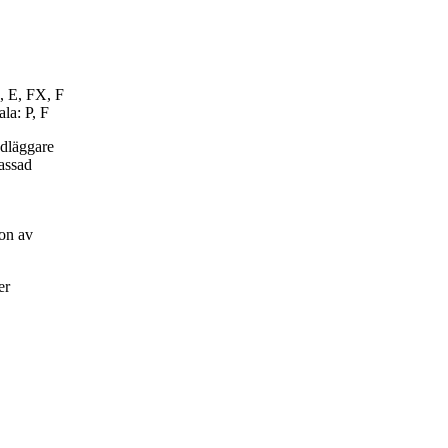
, E, FX, F
la: P, F
ndläggare
passad
on av
er