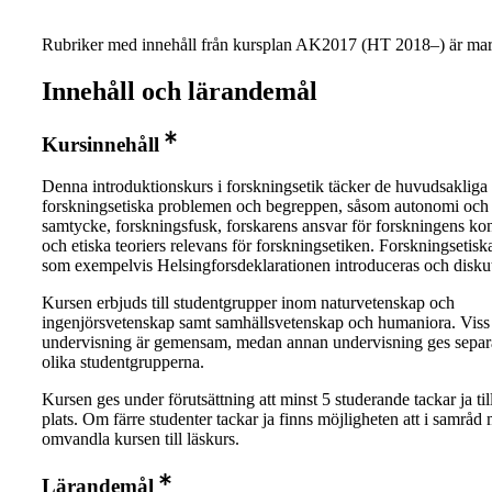
Rubriker med innehåll från kursplan AK2017 (HT 2018–) är mar
Innehåll och lärandemål
Kursinnehåll
Denna introduktionskurs i forskningsetik täcker de huvudsakliga
forskningsetiska problemen och begreppen, såsom autonomi och 
samtycke, forskningsfusk, forskarens ansvar för forskningens ko
och etiska teoriers relevans för forskningsetiken. Forskningsetisk
som exempelvis Helsingforsdeklarationen introduceras och diskut
Kursen erbjuds till studentgrupper inom naturvetenskap och
ingenjörsvetenskap samt samhällsvetenskap och humaniora. Viss
undervisning är gemensam, medan annan undervisning ges separa
olika studentgrupperna.
Kursen ges under förutsättning att minst 5 studerande tackar ja til
plats. Om färre studenter tackar ja finns möjligheten att i samråd
omvandla kursen till läskurs.
Lärandemål