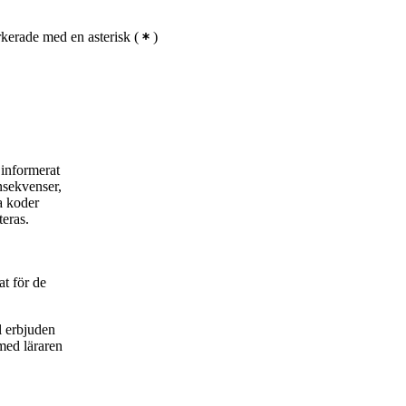
kerade med en asterisk
(
)
informerat
nsekvenser,
a koder
eras.
t för de
l erbjuden
 med läraren