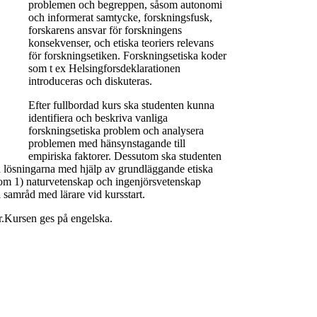
problemen och begreppen, såsom autonomi
och informerat samtycke, forskningsfusk,
forskarens ansvar för forskningens
konsekvenser, och etiska teoriers relevans
för forskningsetiken. Forskningsetiska koder
som t ex Helsingforsdeklarationen
introduceras och diskuteras.
Efter fullbordad kurs ska studenten kunna
identifiera och beskriva vanliga
forskningsetiska problem och analysera
problemen med hänsynstagande till
empiriska faktorer. Dessutom ska studenten
a lösningarna med hjälp av grundläggande etiska
 inom 1) naturvetenskap och ingenjörsvetenskap
 samråd med lärare vid kursstart.
r.Kursen ges på engelska.