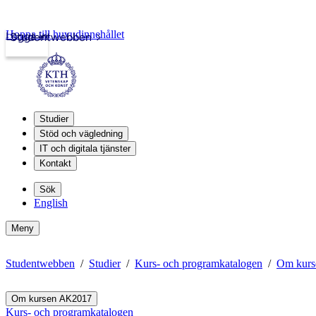
Hoppa till huvudinnehållet
Logga in
Studentwebben
Studier
Stöd och vägledning
IT och digitala tjänster
Kontakt
Sök
English
Meny
Studentwebben
Studier
Kurs- och programkatalogen
Om kur
Om kursen AK2017
Kurs- och programkatalogen