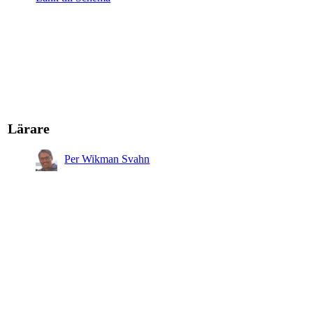
Lärare
Per Wikman Svahn