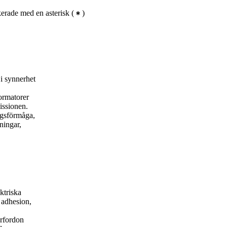
erade med en asterisk
(
)
 i synnerhet
formatorer
issionen.
ngsförmåga,
ningar,
ktriska
 adhesion,
årfordon