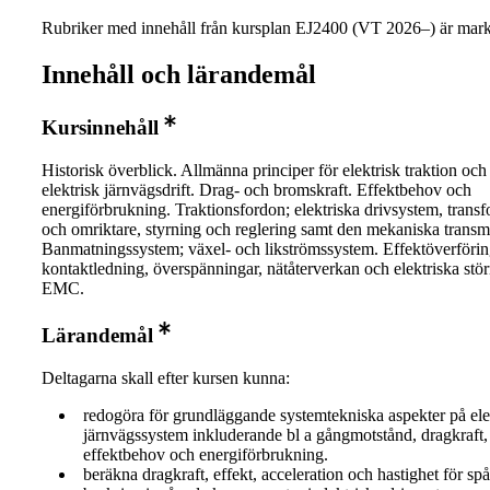
Rubriker med innehåll från kursplan EJ2400 (VT 2026–) är mark
Innehåll och lärandemål
Kursinnehåll
Historisk överblick. Allmänna principer för elektrisk traktion och
elektrisk järnvägsdrift. Drag- och bromskraft. Effektbehov och
energiförbrukning. Traktionsfordon; elektriska drivsystem, trans
och omriktare, styrning och reglering samt den mekaniska transm
Banmatningssystem; växel- och likströmssystem. Effektöverföri
kontaktledning, överspänningar, nätåterverkan och elektriska stör
EMC.
Lärandemål
Deltagarna skall efter kursen kunna:
redogöra för grundläggande systemtekniska aspekter på ele
järnvägssystem inkluderande bl a gångmotstånd, dragkraft,
effektbehov och energiförbrukning.
beräkna dragkraft, effekt, acceleration och hastighet för sp