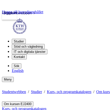
Hoppa till huvudinnehållet
Logga in
Studentwebben
Studier
Stöd och vägledning
IT och digitala tjänster
Kontakt
Sök
English
Meny
Studentwebben
Studier
Kurs- och programkatalogen
Om kurs
Om kursen EJ2400
Kurs- och programkatalogen