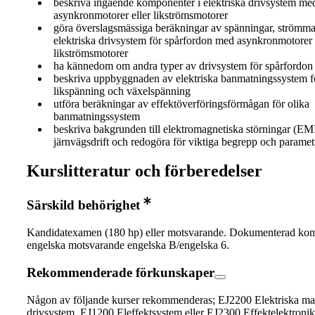
beskriva ingående komponenter i elektriska drivsystem me
asynkronmotorer eller likströmsmotorer
göra överslagsmässiga beräkningar av spänningar, strömmar
elektriska drivsystem för spårfordon med asynkronmotorer
likströmsmotorer
ha kännedom om andra typer av drivsystem för spårfordon
beskriva uppbyggnaden av elektriska banmatningssystem f
likspänning och växelspänning
utföra beräkningar av effektöverföringsförmågan för olika
banmatningssystem
beskriva bakgrunden till elektromagnetiska störningar (EMI
järnvägsdrift och redogöra för viktiga begrepp och paramet
Kurslitteratur och förberedelser
Särskild behörighet
Kandidatexamen (180 hp) eller motsvarande. Dokumenterad kom
engelska motsvarande engelska B/engelska 6.
Rekommenderade förkunskaper
Någon av följande kurser rekommenderas; EJ2200 Elektriska ma
drivsystem, EJ1200 Eleffektsystem eller EJ2300 Effektelektronik