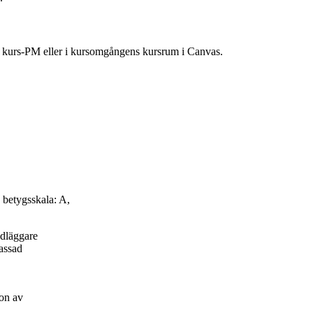
ns kurs-PM eller i kursomgångens kursrum i Canvas.
 betygsskala: A,
ndläggare
passad
on av