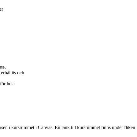
er
ete.
erhållits och
för hela
rsen i kursrummet i Canvas. En länk till kursrummet finns under fliken 