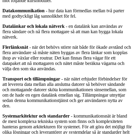
mot följande kursmoduler.
Datakommunikation
- hur data kan förmedlas mellan två parter
med godtyckligt låg sannolikhet för fel.
Datalänkar och lokala nätverk
- en datalänk kan användas av
flera sändare och nå flera mottagare så att man kan bygga lokala
nätverk.
Flerlänksnät
- när det behövs större nät både för ökade avstånd och
flera användare så måste näten byggas av flera länkar som kopplas
ihop av växlar eller routrar. Det kan finnas flera vägar för ett
datapaket att nå mottagaren och nätet måste beräkna vägarna och
välja den som ska användas.
Transport och tillämpningar
- när nätet erbjuder förbindelser för
att leverera data mellan alla anslutna datorer så behöver sändande
och mottagande datorer sköta kommunikationen sinsemellan, som
om de hade en egen datalänk emellan sig. Tillämpningar utnyttjar
sedan denna kommunikationstjänst och ger användaren nytta av
den.
Systemarkitektur och standarder
- kommunikationsnät är bland
de mest komplexa tekniska system som finns och komplexiteten
hanteras genom arkitekturen för systemet. För att göra det möjligt för
olika lösningar och leverantörer av systemdelar så är standarder helt