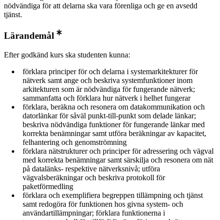
nödvändiga för att delarna ska vara förenliga och ge en avsedd
tjänst.
Lärandemål
Efter godkänd kurs ska studenten kunna:
förklara principer för och delarna i systemarkitekturer för
nätverk samt ange och beskriva systemfunktioner inom
arkitekturen som är nödvändiga för fungerande nätverk;
sammanfatta och förklara hur nätverk i helhet fungerar
förklara, beräkna och resonera om datakommunikation och
datorlänkar för såväl punkt-till-punkt som delade länkar;
beskriva nödvändiga funktioner för fungerande länkar med
korrekta benämningar samt utföra beräkningar av kapacitet,
felhantering och genomströmning
förklara nätstrukturer och principer för adressering och vägval
med korrekta benämningar samt särskilja och resonera om nät
på datalänks- respektive nätverksnivå; utföra
vägvalsberäkningar och beskriva protokoll för
paketförmedling
förklara och exemplifiera begreppen tillämpning och tjänst
samt redogöra för funktionen hos givna system- och
användartillämpningar; förklara funktionerna i