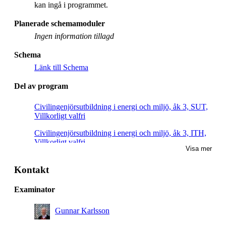
kan ingå i programmet.
Planerade schemamoduler
Ingen information tillagd
Schema
Länk till Schema
Del av program
Civilingenjörsutbildning i energi och miljö, åk 3, SUT,
Villkorligt valfri
Civilingenjörsutbildning i energi och miljö, åk 3, ITH,
Villkorligt valfri
Visa mer
Civilingenjörsutbildning i energi och miljö, åk 3, KEM,
Villkorligt valfri
Kontakt
Civilingenjörsutbildning i energi och miljö, åk 3, MES,
Examinator
Villkorligt valfri
Gunnar Karlsson
Civilingenjörsutbildning i energi och miljö, åk 3, MHI,
Villkorligt valfri