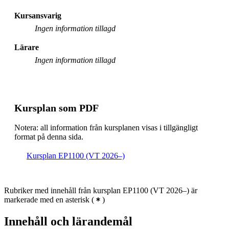
Civilingenjörsutbildning i energi och miljö, åk 3,
Kursansvarig
RENE, Villkorligt valfri
Ingen information tillagd
Civilingenjörsutbildning i energi och miljö, åk 3,
Lärare
SMCS, Villkorligt valfri
Ingen information tillagd
Civilingenjörsutbildning i energi och miljö, åk 3, HSS,
Villkorligt valfri
Civilingenjörsutbildning i energi och miljö, åk 3, SUE,
Villkorligt valfri
Kursplan som PDF
Civilingenjörsutbildning i teknisk matematik, åk 3,
Notera: all information från kursplanen visas i tillgängligt
Valfri
format på denna sida.
Civilingenjörsutbildning i elektroteknik, åk 3,
Villkorligt valfri
Kursplan EP1100 (VT 2026–)
Civilingenjörsutbildning i elektroteknik, åk 2,
Villkorligt valfri
Rubriker med innehåll från kursplan EP1100 (VT 2026–) är
markerade med en asterisk
(
)
Innehåll och lärandemål