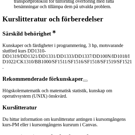
transportprotokoll för tillförlitlig överföring med rätta
benämningar och tillämpa dem på utvalda problem.
Kurslitteratur och förberedelser
Särskild behörighet
Kunskaper och färdigheter i programmering, 3 hp, motsvarande
slutförd kurs DD1310-
DD1319/DD1321/DD1331/DD1333/DD1337/DD100N/ID1018/I
D1022/CK1310/BB1000/SF1511/SF1516/SF1518/SF1519/SF1521
.
Rekommenderade förkunskaper
Högskolematematik och matematisk statistik, kunskap om
operativsystem (UNIX) önskvärd.
Kurslitteratur
Du hittar information om kurslitteratur antingen i kursomgångens
kurs-PM eller i kursomgångens kursrum i Canvas.