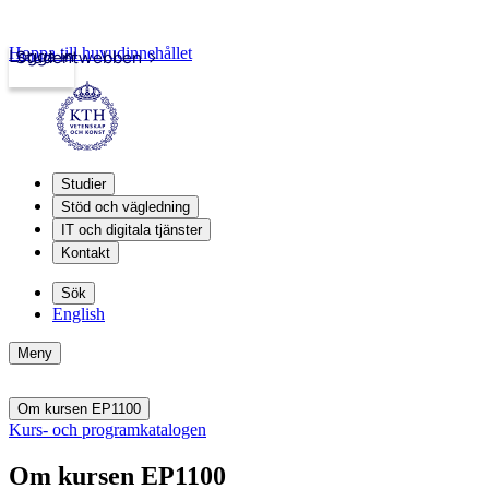
Hoppa till huvudinnehållet
Logga in
Studentwebben
Studier
Stöd och vägledning
IT och digitala tjänster
Kontakt
Sök
English
Meny
Om kursen EP1100
Kurs- och programkatalogen
Om kursen EP1100