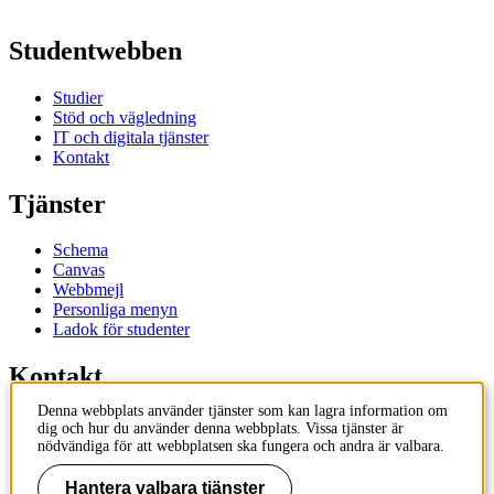
Studentwebben
Studier
Stöd och vägledning
IT och digitala tjänster
Kontakt
Tjänster
Schema
Canvas
Webbmejl
Personliga menyn
Ladok för studenter
Kontakt
Denna webbplats använder tjänster som kan lagra information om
Kontakta utbildningsprogram
dig och hur du använder denna webbplats. Vissa tjänster är
Kontakta kurs
nödvändiga för att webbplatsen ska fungera och andra är valbara.
IT-support
KTH Entré
Hantera valbara tjänster