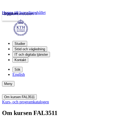
Hoppa till huvudinnehållet
Logga in
Studentwebben
Studier
Stöd och vägledning
IT och digitala tjänster
Kontakt
Sök
English
Meny
Om kursen FAL3511
Kurs- och programkatalogen
Om kursen FAL3511