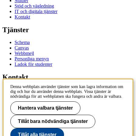
Studier
Stöd och vägledning
IT och digitala tjänster
Kontakt
Tjänster
Schema
Canvas
Webbmejl
Personliga menyn
Ladok för studenter
Kontakt
Denna webbplats använder tjänster som kan lagra information om
Kontakta utbildningsprogram
dig och hur du använder denna webbplats. Vissa tjänster är
Kontakta kurs
nödvändiga för att webbplatsen ska fungera och andra är valbara.
IT-support
KTH Entré
Hantera valbara tjänster
KTH Biblioteket
Tillåt bara nödvändiga tjänster
KTH
100 44 Stockholm
+46 8 790 60 00
Tillåt alla tjänster