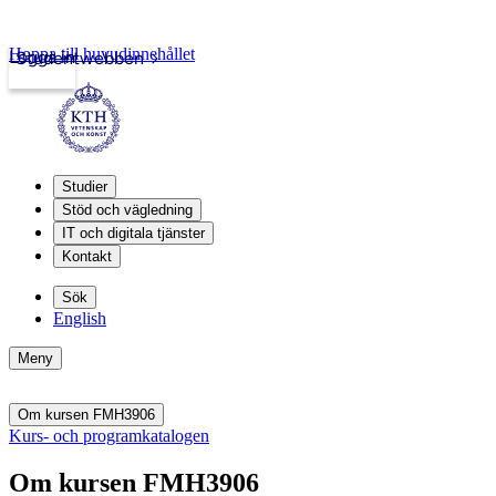
Hoppa till huvudinnehållet
Logga in
Studentwebben
Studier
Stöd och vägledning
IT och digitala tjänster
Kontakt
Sök
English
Meny
Om kursen FMH3906
Kurs- och programkatalogen
Om kursen FMH3906