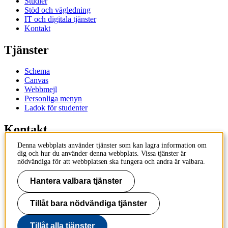
Studier
Stöd och vägledning
IT och digitala tjänster
Kontakt
Tjänster
Schema
Canvas
Webbmejl
Personliga menyn
Ladok för studenter
Kontakt
Denna webbplats använder tjänster som kan lagra information om
Kontakta utbildningsprogram
dig och hur du använder denna webbplats. Vissa tjänster är
Kontakta kurs
nödvändiga för att webbplatsen ska fungera och andra är valbara.
IT-support
KTH Entré
Hantera valbara tjänster
KTH Biblioteket
Tillåt bara nödvändiga tjänster
KTH
100 44 Stockholm
+46 8 790 60 00
Tillåt alla tjänster