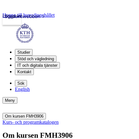
Hoppa till huvudinnehållet
Logga in
Studentwebben
Studier
Stöd och vägledning
IT och digitala tjänster
Kontakt
Sök
English
Meny
Om kursen FMH3906
Kurs- och programkatalogen
Om kursen FMH3906